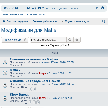
СGIG.RU
FAQ
Связаться с администрацией
Темы без ответов
Активные темы
П
Список форумов
Личные работы и модификации
Модификации для Mafia
о
Модификации для Mafia
и
с
Поиск
Расширенный пои
Новая тема
к
4 темы • Страница
1
из
1
Темы
Обновление автопарка Мафии
Последнее сообщение
spaceio
«
27 июл 2026, 07:55
Ответы:
3
Mafia 2
Последнее сообщение
Tosyk
«
01 июл 2018, 11:52
Ответы:
3
Обновление города Lost Heaven
Последнее сообщение
B.Julius
«
01 июн 2012, 14:34
Ответы:
16
1
2
Kirov Bureau
Последнее сообщение
Tosyk
«
21 май 2012, 05:08
Ответы:
26
1
2
3