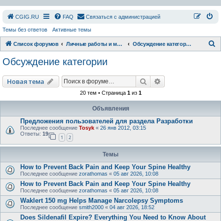
СGIG.RU
FAQ
Связаться с администрацией
Темы без ответов
Активные темы
П
Список форумов
Личные работы и модификации
Обсуждение категории
о
Обсуждение категории
и
с
Поиск
Расширенный пои
Новая тема
к
20 тем • Страница
1
из
1
Объявления
Предложения пользователей для раздела Разработки
Последнее сообщение
Tosyk
«
26 янв 2012, 03:15
Ответы:
19
1
2
Темы
How to Prevent Back Pain and Keep Your Spine Healthy
Последнее сообщение
zorathomas
«
05 авг 2026, 10:08
How to Prevent Back Pain and Keep Your Spine Healthy
Последнее сообщение
zorathomas
«
05 авг 2026, 10:08
Waklert 150 mg Helps Manage Narcolepsy Symptoms
Последнее сообщение
smith2000
«
04 авг 2026, 18:52
Does Sildenafil Expire? Everything You Need to Know About