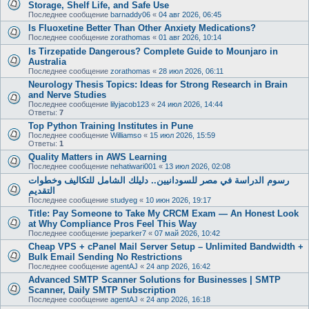
Storage, Shelf Life, and Safe Use
Последнее сообщение
barnaddy06
«
04 авг 2026, 06:45
Is Fluoxetine Better Than Other Anxiety Medications?
Последнее сообщение
zorathomas
«
01 авг 2026, 10:14
Is Tirzepatide Dangerous? Complete Guide to Mounjaro in
Australia
Последнее сообщение
zorathomas
«
28 июл 2026, 06:11
Neurology Thesis Topics: Ideas for Strong Research in Brain
and Nerve Studies
Последнее сообщение
lilyjacob123
«
24 июл 2026, 14:44
Ответы:
7
Top Python Training Institutes in Pune
Последнее сообщение
Williamso
«
15 июл 2026, 15:59
Ответы:
1
Quality Matters in AWS Learning
Последнее сообщение
nehatiwari001
«
13 июл 2026, 02:08
رسوم الدراسة في مصر للسودانيين.. دليلك الشامل للتكاليف وخطوات
التقديم
Последнее сообщение
studyeg
«
10 июн 2026, 19:17
Title: Pay Someone to Take My CRCM Exam — An Honest Look
at Why Compliance Pros Feel This Way
Последнее сообщение
joeparker7
«
07 май 2026, 10:42
Cheap VPS + cPanel Mail Server Setup – Unlimited Bandwidth +
Bulk Email Sending No Restrictions
Последнее сообщение
agentAJ
«
24 апр 2026, 16:42
Advanced SMTP Scanner Solutions for Businesses | SMTP
Scanner, Daily SMTP Subscription
Последнее сообщение
agentAJ
«
24 апр 2026, 16:18