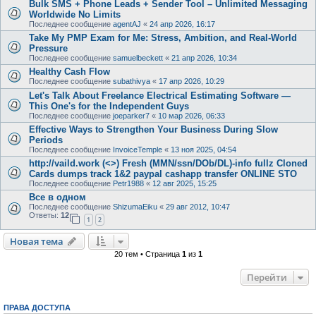
Bulk SMS + Phone Leads + Sender Tool – Unlimited Messaging
Worldwide No Limits
Последнее сообщение
agentAJ
«
24 апр 2026, 16:17
Take My PMP Exam for Me: Stress, Ambition, and Real-World
Pressure
Последнее сообщение
samuelbeckett
«
21 апр 2026, 10:34
Healthy Cash Flow
Последнее сообщение
subathivya
«
17 апр 2026, 10:29
Let's Talk About Freelance Electrical Estimating Software —
This One's for the Independent Guys
Последнее сообщение
joeparker7
«
10 мар 2026, 06:33
Effective Ways to Strengthen Your Business During Slow
Periods
Последнее сообщение
InvoiceTemple
«
13 ноя 2025, 04:54
http://vaild.work (<>) Fresh (MMN/ssn/DOb/DL)-info fullz Cloned
Cards dumps track 1&2 paypal cashapp transfer ONLINE STO
Последнее сообщение
Petr1988
«
12 авг 2025, 15:25
Все в одном
Последнее сообщение
ShizumaEiku
«
29 авг 2012, 10:47
Ответы:
12
1
2
Новая тема
20 тем • Страница
1
из
1
Перейти
ПРАВА ДОСТУПА