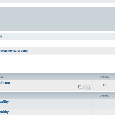
ей
уждение категории
ширенный поиск
ия
Ответы
аботки
19
1
2
Ответы
ealthy
0
ealthy
0