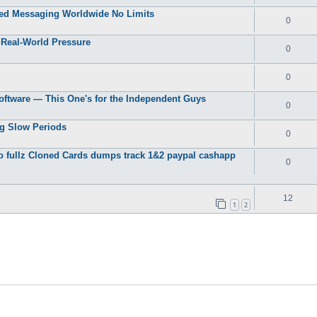
ted Messaging Worldwide No Limits
0
 Real-World Pressure
0
0
Software — This One's for the Independent Guys
0
ng Slow Periods
0
fo fullz Cloned Cards dumps track 1&2 paypal cashapp
0
12
1
2