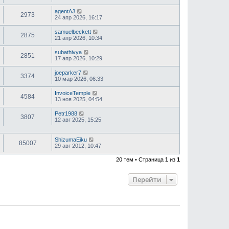
agentAJ
2973
24 апр 2026, 16:17
samuelbeckett
2875
21 апр 2026, 10:34
subathivya
2851
17 апр 2026, 10:29
joeparker7
3374
10 мар 2026, 06:33
InvoiceTemple
4584
13 ноя 2025, 04:54
Petr1988
3807
12 авг 2025, 15:25
ShizumaEiku
85007
29 авг 2012, 10:47
20 тем • Страница
1
из
1
Перейти