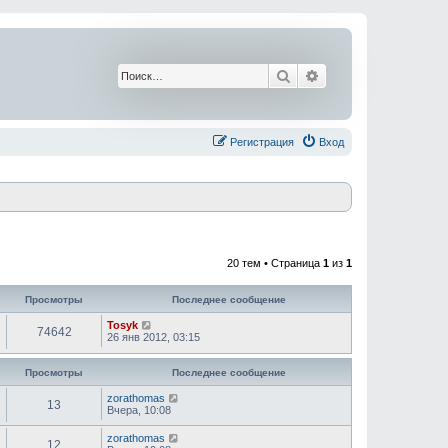
Поиск
Расширенный поис
Регистрация
Вход
20 тем • Страница
1
из
1
Просмотры
Последнее сообщение
Tosyk
74642
26 янв 2012, 03:15
Просмотры
Последнее сообщение
zorathomas
13
Вчера, 10:08
zorathomas
12