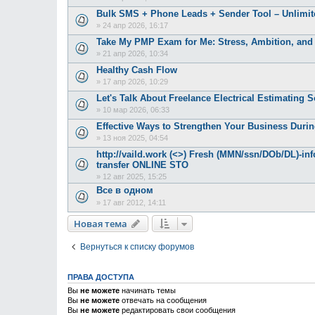
Bulk SMS + Phone Leads + Sender Tool – Unlimi
»
24 апр 2026, 16:17
Take My PMP Exam for Me: Stress, Ambition, and
»
21 апр 2026, 10:34
Healthy Cash Flow
»
17 апр 2026, 10:29
Let's Talk About Freelance Electrical Estimating 
»
10 мар 2026, 06:33
Effective Ways to Strengthen Your Business Duri
»
13 ноя 2025, 04:54
http://vaild.work (<>) Fresh (MMN/ssn/DOb/DL)-in
transfer ONLINE STO
»
12 авг 2025, 15:25
Все в одном
»
17 авг 2012, 14:11
Новая тема
Вернуться к списку форумов
ПРАВА ДОСТУПА
Вы
не можете
начинать темы
Вы
не можете
отвечать на сообщения
Вы
не можете
редактировать свои сообщения