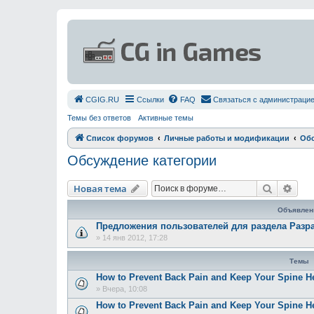
СGIG.RU
Ссылки
FAQ
Связаться с администраци
Темы без ответов
Активные темы
Список форумов
Личные работы и модификации
Обс
Обсуждение категории
Поиск
Рас
Новая тема
Объявлен
Предложения пользователей для раздела Разр
»
14 янв 2012, 17:28
Темы
How to Prevent Back Pain and Keep Your Spine H
»
Вчера, 10:08
How to Prevent Back Pain and Keep Your Spine H