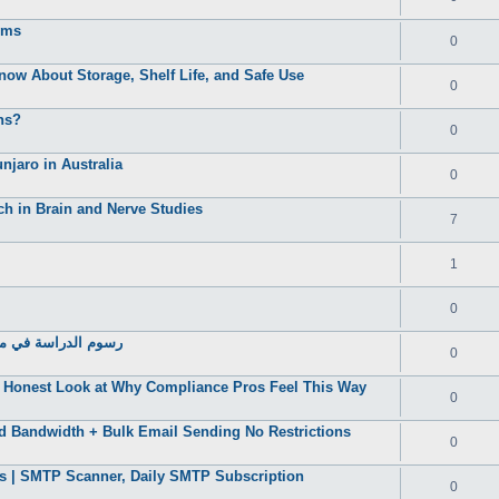
oms
0
now About Storage, Shelf Life, and Safe Use
0
ns?
0
jaro in Australia
0
ch in Brain and Nerve Studies
7
1
0
رسوم الدراسة في مصر
0
Honest Look at Why Compliance Pros Feel This Way
0
d Bandwidth + Bulk Email Sending No Restrictions
0
s | SMTP Scanner, Daily SMTP Subscription
0