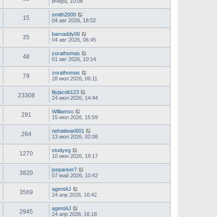
Вчера, 10:08
smith2000
15
04 авг 2026, 18:52
barnaddy06
35
04 авг 2026, 06:45
zorathomas
48
01 авг 2026, 10:14
zorathomas
79
28 июл 2026, 06:11
lilyjacob123
23308
24 июл 2026, 14:44
Williamso
291
15 июл 2026, 15:59
nehatiwari001
264
13 июл 2026, 02:08
studyeg
1270
10 июн 2026, 19:17
joeparker7
3820
07 май 2026, 10:42
agentAJ
3569
24 апр 2026, 16:42
agentAJ
2945
24 апр 2026, 16:18