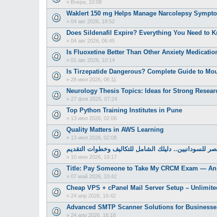
»
Вчера, 10:08
Waklert 150 mg Helps Manage Narcolepsy Sympt
»
04 авг 2026, 18:52
Does Sildenafil Expire? Everything You Need to K
»
04 авг 2026, 06:45
Is Fluoxetine Better Than Other Anxiety Medicatio
»
01 авг 2026, 10:14
Is Tirzepatide Dangerous? Complete Guide to Moun
»
28 июл 2026, 06:11
Neurology Thesis Topics: Ideas for Strong Resear
»
27 фев 2026, 07:24
Top Python Training Institutes in Pune
»
13 июл 2026, 02:06
Quality Matters in AWS Learning
»
13 июл 2026, 02:08
 للسودانيين.. دليلك الشامل للتكاليف وخطوات التقديم
»
10 июн 2026, 19:17
Title: Pay Someone to Take My CRCM Exam — An 
»
07 май 2026, 10:42
Cheap VPS + cPanel Mail Server Setup – Unlimite
»
24 апр 2026, 16:42
Advanced SMTP Scanner Solutions for Businesse
»
24 апр 2026, 16:18