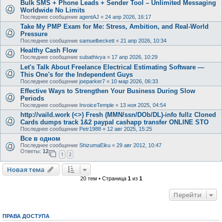
Bulk SMS + Phone Leads + Sender Tool – Unlimited Messaging
Worldwide No Limits
Последнее сообщение
agentAJ
«
24 апр 2026, 16:17
Take My PMP Exam for Me: Stress, Ambition, and Real-World
Pressure
Последнее сообщение
samuelbeckett
«
21 апр 2026, 10:34
Healthy Cash Flow
Последнее сообщение
subathivya
«
17 апр 2026, 10:29
Let's Talk About Freelance Electrical Estimating Software —
This One's for the Independent Guys
Последнее сообщение
joeparker7
«
10 мар 2026, 06:33
Effective Ways to Strengthen Your Business During Slow
Periods
Последнее сообщение
InvoiceTemple
«
13 ноя 2025, 04:54
http://vaild.work (<>) Fresh (MMN/ssn/DOb/DL)-info fullz Cloned
Cards dumps track 1&2 paypal cashapp transfer ONLINE STO
Последнее сообщение
Petr1988
«
12 авг 2025, 15:25
Все в одном
Последнее сообщение
ShizumaEiku
«
29 авг 2012, 10:47
Ответы:
12
1
2
Новая тема
20 тем • Страница
1
из
1
Перейти
ПРАВА ДОСТУПА