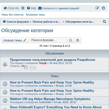
СGIG.RU
FAQ
Связаться с администрацией
Темы без ответов
Активные темы
П
Список форумов
Личные работы и модификации
Обсуждение категории
о
Обсуждение категории
и
с
Поиск
Расширенный пои
Новая тема
к
20 тем • Страница
1
из
1
Объявления
Предложения пользователей для раздела Разработки
Последнее сообщение
Tosyk
«
26 янв 2012, 03:15
Ответы:
19
1
2
Темы
How to Prevent Back Pain and Keep Your Spine Healthy
Последнее сообщение
zorathomas
«
Вчера, 10:08
How to Prevent Back Pain and Keep Your Spine Healthy
Последнее сообщение
zorathomas
«
Вчера, 10:08
Waklert 150 mg Helps Manage Narcolepsy Symptoms
Последнее сообщение
smith2000
«
04 авг 2026, 18:52
Does Sildenafil Expire? Everything You Need to Know About