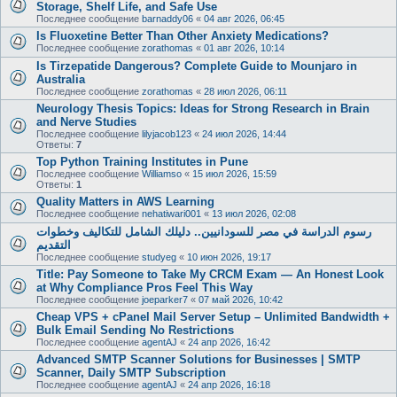
Storage, Shelf Life, and Safe Use
Последнее сообщение
barnaddy06
«
04 авг 2026, 06:45
Is Fluoxetine Better Than Other Anxiety Medications?
Последнее сообщение
zorathomas
«
01 авг 2026, 10:14
Is Tirzepatide Dangerous? Complete Guide to Mounjaro in
Australia
Последнее сообщение
zorathomas
«
28 июл 2026, 06:11
Neurology Thesis Topics: Ideas for Strong Research in Brain
and Nerve Studies
Последнее сообщение
lilyjacob123
«
24 июл 2026, 14:44
Ответы:
7
Top Python Training Institutes in Pune
Последнее сообщение
Williamso
«
15 июл 2026, 15:59
Ответы:
1
Quality Matters in AWS Learning
Последнее сообщение
nehatiwari001
«
13 июл 2026, 02:08
رسوم الدراسة في مصر للسودانيين.. دليلك الشامل للتكاليف وخطوات
التقديم
Последнее сообщение
studyeg
«
10 июн 2026, 19:17
Title: Pay Someone to Take My CRCM Exam — An Honest Look
at Why Compliance Pros Feel This Way
Последнее сообщение
joeparker7
«
07 май 2026, 10:42
Cheap VPS + cPanel Mail Server Setup – Unlimited Bandwidth +
Bulk Email Sending No Restrictions
Последнее сообщение
agentAJ
«
24 апр 2026, 16:42
Advanced SMTP Scanner Solutions for Businesses | SMTP
Scanner, Daily SMTP Subscription
Последнее сообщение
agentAJ
«
24 апр 2026, 16:18