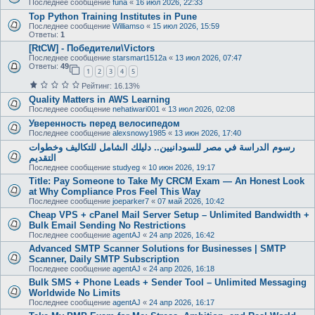
Последнее сообщение
funa
«
16 июл 2026, 22:33
Top Python Training Institutes in Pune
Последнее сообщение
Williamso
«
15 июл 2026, 15:59
Ответы:
1
[RtCW] - Победители\Victors
Последнее сообщение
starsmart1512a
«
13 июл 2026, 07:47
Ответы:
49
1
2
3
4
5
Рейтинг: 16.13%
Quality Matters in AWS Learning
Последнее сообщение
nehatiwari001
«
13 июл 2026, 02:08
Уверенность перед велосипедом
Последнее сообщение
alexsnowy1985
«
13 июн 2026, 17:40
رسوم الدراسة في مصر للسودانيين.. دليلك الشامل للتكاليف وخطوات
التقديم
Последнее сообщение
studyeg
«
10 июн 2026, 19:17
Title: Pay Someone to Take My CRCM Exam — An Honest Look
at Why Compliance Pros Feel This Way
Последнее сообщение
joeparker7
«
07 май 2026, 10:42
Cheap VPS + cPanel Mail Server Setup – Unlimited Bandwidth +
Bulk Email Sending No Restrictions
Последнее сообщение
agentAJ
«
24 апр 2026, 16:42
Advanced SMTP Scanner Solutions for Businesses | SMTP
Scanner, Daily SMTP Subscription
Последнее сообщение
agentAJ
«
24 апр 2026, 16:18
Bulk SMS + Phone Leads + Sender Tool – Unlimited Messaging
Worldwide No Limits
Последнее сообщение
agentAJ
«
24 апр 2026, 16:17