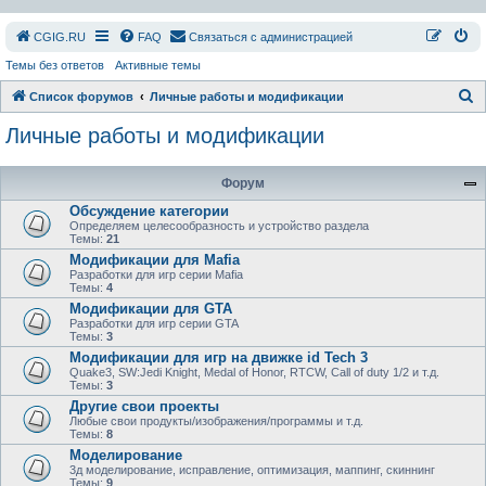
СGIG.RU
FAQ
Связаться с администрацией
Темы без ответов
Активные темы
П
Список форумов
Личные работы и модификации
о
Личные работы и модификации
и
с
Форум
к
Обсуждение категории
Определяем целесообразность и устройство раздела
Темы:
21
Модификации для Mafia
Разработки для игр серии Mafia
Темы:
4
Модификации для GTA
Разработки для игр серии GTA
Темы:
3
Модификации для игр на движке id Tech 3
Quake3, SW:Jedi Knight, Medal of Honor, RTCW, Call of duty 1/2 и т.д.
Темы:
3
Другие свои проекты
Любые свои продукты/изображения/программы и т.д.
Темы:
8
Моделирование
3д моделирование, исправление, оптимизация, маппинг, скиннинг
Темы:
9