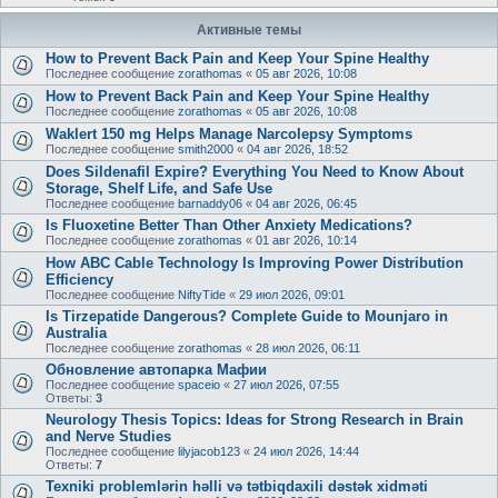
Активные темы
How to Prevent Back Pain and Keep Your Spine Healthy
Последнее сообщение
zorathomas
«
05 авг 2026, 10:08
How to Prevent Back Pain and Keep Your Spine Healthy
Последнее сообщение
zorathomas
«
05 авг 2026, 10:08
Waklert 150 mg Helps Manage Narcolepsy Symptoms
Последнее сообщение
smith2000
«
04 авг 2026, 18:52
Does Sildenafil Expire? Everything You Need to Know About
Storage, Shelf Life, and Safe Use
Последнее сообщение
barnaddy06
«
04 авг 2026, 06:45
Is Fluoxetine Better Than Other Anxiety Medications?
Последнее сообщение
zorathomas
«
01 авг 2026, 10:14
How ABC Cable Technology Is Improving Power Distribution
Efficiency
Последнее сообщение
NiftyTide
«
29 июл 2026, 09:01
Is Tirzepatide Dangerous? Complete Guide to Mounjaro in
Australia
Последнее сообщение
zorathomas
«
28 июл 2026, 06:11
Обновление автопарка Мафии
Последнее сообщение
spaceio
«
27 июл 2026, 07:55
Ответы:
3
Neurology Thesis Topics: Ideas for Strong Research in Brain
and Nerve Studies
Последнее сообщение
lilyjacob123
«
24 июл 2026, 14:44
Ответы:
7
Texniki problemlərin həlli və tətbiqdaxili dəstək xidməti