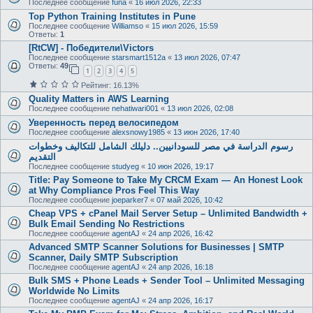
Последнее сообщение
funa
«
16 июл 2026, 22:33
Top Python Training Institutes in Pune
Последнее сообщение
Williamso
«
15 июл 2026, 15:59
Ответы:
1
[RtCW] - Победители\Victors
Последнее сообщение
starsmart1512a
«
13 июл 2026, 07:47
Ответы:
49
1
2
3
4
5
Рейтинг: 16.13%
Quality Matters in AWS Learning
Последнее сообщение
nehatiwari001
«
13 июл 2026, 02:08
Уверенность перед велосипедом
Последнее сообщение
alexsnowy1985
«
13 июн 2026, 17:40
رسوم الدراسة في مصر للسودانيين.. دليلك الشامل للتكاليف وخطوات
التقديم
Последнее сообщение
studyeg
«
10 июн 2026, 19:17
Title: Pay Someone to Take My CRCM Exam — An Honest Look
at Why Compliance Pros Feel This Way
Последнее сообщение
joeparker7
«
07 май 2026, 10:42
Cheap VPS + cPanel Mail Server Setup – Unlimited Bandwidth +
Bulk Email Sending No Restrictions
Последнее сообщение
agentAJ
«
24 апр 2026, 16:42
Advanced SMTP Scanner Solutions for Businesses | SMTP
Scanner, Daily SMTP Subscription
Последнее сообщение
agentAJ
«
24 апр 2026, 16:18
Bulk SMS + Phone Leads + Sender Tool – Unlimited Messaging
Worldwide No Limits
Последнее сообщение
agentAJ
«
24 апр 2026, 16:17