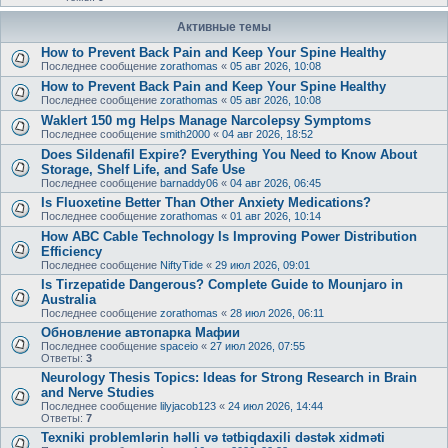
Активные темы
How to Prevent Back Pain and Keep Your Spine Healthy
Последнее сообщение
zorathomas
«
05 авг 2026, 10:08
How to Prevent Back Pain and Keep Your Spine Healthy
Последнее сообщение
zorathomas
«
05 авг 2026, 10:08
Waklert 150 mg Helps Manage Narcolepsy Symptoms
Последнее сообщение
smith2000
«
04 авг 2026, 18:52
Does Sildenafil Expire? Everything You Need to Know About
Storage, Shelf Life, and Safe Use
Последнее сообщение
barnaddy06
«
04 авг 2026, 06:45
Is Fluoxetine Better Than Other Anxiety Medications?
Последнее сообщение
zorathomas
«
01 авг 2026, 10:14
How ABC Cable Technology Is Improving Power Distribution
Efficiency
Последнее сообщение
NiftyTide
«
29 июл 2026, 09:01
Is Tirzepatide Dangerous? Complete Guide to Mounjaro in
Australia
Последнее сообщение
zorathomas
«
28 июл 2026, 06:11
Обновление автопарка Мафии
Последнее сообщение
spaceio
«
27 июл 2026, 07:55
Ответы:
3
Neurology Thesis Topics: Ideas for Strong Research in Brain
and Nerve Studies
Последнее сообщение
lilyjacob123
«
24 июл 2026, 14:44
Ответы:
7
Texniki problemlərin həlli və tətbiqdaxili dəstək xidməti