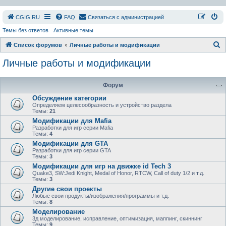
СGIG.RU
FAQ
Связаться с администрацией
Темы без ответов
Активные темы
П
Список форумов
Личные работы и модификации
о
Личные работы и модификации
и
с
Форум
к
Обсуждение категории
Определяем целесообразность и устройство раздела
Темы:
21
Модификации для Mafia
Разработки для игр серии Mafia
Темы:
4
Модификации для GTA
Разработки для игр серии GTA
Темы:
3
Модификации для игр на движке id Tech 3
Quake3, SW:Jedi Knight, Medal of Honor, RTCW, Call of duty 1/2 и т.д.
Темы:
3
Другие свои проекты
Любые свои продукты/изображения/программы и т.д.
Темы:
8
Моделирование
3д моделирование, исправление, оптимизация, маппинг, скиннинг
Темы:
9