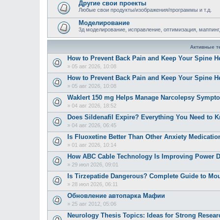
Другие свои проекты
Любые свои продукты/изображения/программы и т.д.
Моделирование
3д моделирование, исправление, оптимизация, маппинг,
Активные 
How to Prevent Back Pain and Keep Your Spine H
»
05 авг 2026, 10:08
How to Prevent Back Pain and Keep Your Spine H
»
05 авг 2026, 10:08
Waklert 150 mg Helps Manage Narcolepsy Sympt
»
04 авг 2026, 18:52
Does Sildenafil Expire? Everything You Need to K
»
04 авг 2026, 06:45
Is Fluoxetine Better Than Other Anxiety Medicatio
»
01 авг 2026, 10:14
How ABC Cable Technology Is Improving Power Dis
»
29 июл 2026, 09:01
Is Tirzepatide Dangerous? Complete Guide to Moun
»
28 июл 2026, 06:11
Обновление автопарка Мафии
»
25 авг 2012, 05:06
Neurology Thesis Topics: Ideas for Strong Resear