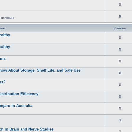
8
9
 скиннинг
темы
Ответы
ealthy
0
ealthy
0
oms
0
now About Storage, Shelf Life, and Safe Use
0
ns?
0
tribution Efficiency
0
jaro in Australia
0
3
ch in Brain and Nerve Studies