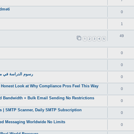
7
idməti
0
1
49
1
2
3
4
5
0
0
رسوم الدراسة في مصر
0
Honest Look at Why Compliance Pros Feel This Way
0
d Bandwidth + Bulk Email Sending No Restrictions
0
s | SMTP Scanner, Daily SMTP Subscription
0
ted Messaging Worldwide No Limits
0
 Real-World Pressure