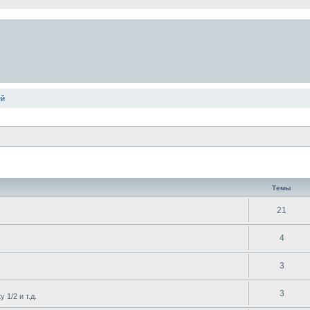
ей
Темы
21
4
3
3
 1/2 и т.д.