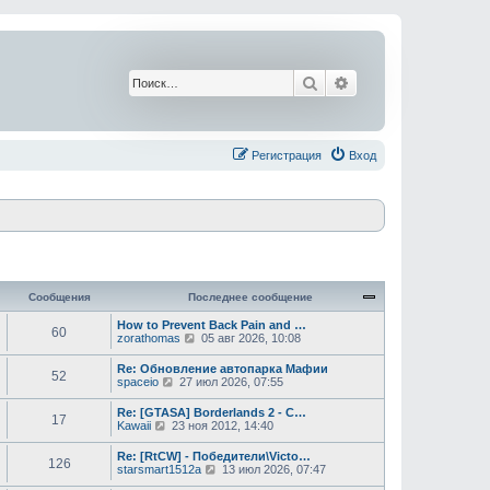
Поиск
Расширенный поис
Регистрация
Вход
Сообщения
Последнее сообщение
How to Prevent Back Pain and …
60
П
zorathomas
05 авг 2026, 10:08
е
р
Re: Обновление автопарка Мафии
52
е
П
spaceio
27 июл 2026, 07:55
й
е
т
р
Re: [GTASA] Borderlands 2 - C…
и
17
е
П
Kawaii
23 ноя 2012, 14:40
к
й
е
п
т
р
о
Re: [RtCW] - Победители\Victo…
и
126
е
с
П
starsmart1512a
13 июл 2026, 07:47
к
й
л
е
п