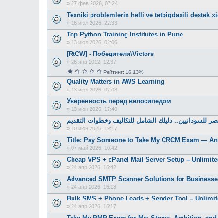
»
27 фев 2026, 07:24
Texniki problemlərin həlli və tətbiqdaxili dəstək x
»
16 июл 2026, 22:33
Top Python Training Institutes in Pune
»
13 июл 2026, 02:06
[RtCW] - Победители\Victors
»
26 янв 2012, 12:37
Рейтинг: 16.13%
Quality Matters in AWS Learning
»
13 июл 2026, 02:08
Уверенность перед велосипедом
»
13 июн 2026, 17:40
 للسودانيين.. دليلك الشامل للتكاليف وخطوات التقديم
»
10 июн 2026, 19:17
Title: Pay Someone to Take My CRCM Exam — An 
»
07 май 2026, 10:42
Cheap VPS + cPanel Mail Server Setup – Unlimite
»
24 апр 2026, 16:42
Advanced SMTP Scanner Solutions for Businesse
»
24 апр 2026, 16:18
Bulk SMS + Phone Leads + Sender Tool – Unlimi
»
24 апр 2026, 16:17
Take My PMP Exam for Me: Stress, Ambition, and