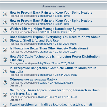
Активные темы
How to Prevent Back Pain and Keep Your Spine Healthy
Последнее сообщение
zorathomas
«
Вчера, 10:08
How to Prevent Back Pain and Keep Your Spine Healthy
Последнее сообщение
zorathomas
«
Вчера, 10:08
Waklert 150 mg Helps Manage Narcolepsy Symptoms
Последнее сообщение
smith2000
«
04 авг 2026, 18:52
Does Sildenafil Expire? Everything You Need to Know About
Storage, Shelf Life, and Safe Use
Последнее сообщение
barnaddy06
«
04 авг 2026, 06:45
Is Fluoxetine Better Than Other Anxiety Medications?
Последнее сообщение
zorathomas
«
01 авг 2026, 10:14
How ABC Cable Technology Is Improving Power Distribution
Efficiency
Последнее сообщение
NiftyTide
«
29 июл 2026, 09:01
Is Tirzepatide Dangerous? Complete Guide to Mounjaro in
Australia
Последнее сообщение
zorathomas
«
28 июл 2026, 06:11
Обновление автопарка Мафии
Последнее сообщение
spaceio
«
27 июл 2026, 07:55
Ответы:
3
Neurology Thesis Topics: Ideas for Strong Research in Brain
and Nerve Studies
Последнее сообщение
lilyjacob123
«
24 июл 2026, 14:44
Ответы:
7
Texniki problemlərin həlli və tətbiqdaxili dəstək xidməti