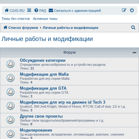
СGIG.RU
FAQ
Связаться с администрацией
Темы без ответов
Активные темы
П
Список форумов
Личные работы и модификации
о
Личные работы и модификации
и
с
Форум
к
Обсуждение категории
Определяем целесообразность и устройство раздела
Темы:
21
Модификации для Mafia
Разработки для игр серии Mafia
Темы:
4
Модификации для GTA
Разработки для игр серии GTA
Темы:
3
Модификации для игр на движке id Tech 3
Quake3, SW:Jedi Knight, Medal of Honor, RTCW, Call of duty 1/2 и т.д.
Темы:
3
Другие свои проекты
Любые свои продукты/изображения/программы и т.д.
Темы:
8
Моделирование
3д моделирование, исправление, оптимизация, маппинг, скиннинг
Темы:
9