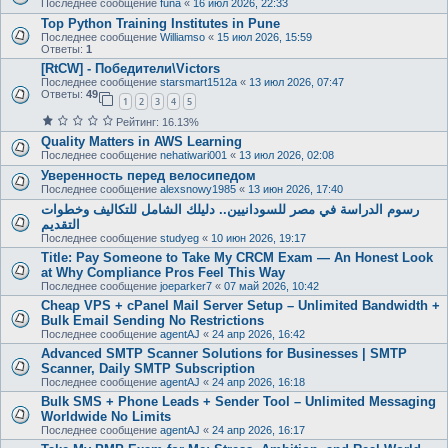
Последнее сообщение
funa
«
16 июл 2026, 22:33
Top Python Training Institutes in Pune
Последнее сообщение
Williamso
«
15 июл 2026, 15:59
Ответы:
1
[RtCW] - Победители\Victors
Последнее сообщение
starsmart1512a
«
13 июл 2026, 07:47
Ответы:
49
1
2
3
4
5
Рейтинг: 16.13%
Quality Matters in AWS Learning
Последнее сообщение
nehatiwari001
«
13 июл 2026, 02:08
Уверенность перед велосипедом
Последнее сообщение
alexsnowy1985
«
13 июн 2026, 17:40
رسوم الدراسة في مصر للسودانيين.. دليلك الشامل للتكاليف وخطوات
التقديم
Последнее сообщение
studyeg
«
10 июн 2026, 19:17
Title: Pay Someone to Take My CRCM Exam — An Honest Look
at Why Compliance Pros Feel This Way
Последнее сообщение
joeparker7
«
07 май 2026, 10:42
Cheap VPS + cPanel Mail Server Setup – Unlimited Bandwidth +
Bulk Email Sending No Restrictions
Последнее сообщение
agentAJ
«
24 апр 2026, 16:42
Advanced SMTP Scanner Solutions for Businesses | SMTP
Scanner, Daily SMTP Subscription
Последнее сообщение
agentAJ
«
24 апр 2026, 16:18
Bulk SMS + Phone Leads + Sender Tool – Unlimited Messaging
Worldwide No Limits
Последнее сообщение
agentAJ
«
24 апр 2026, 16:17