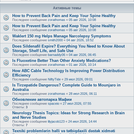
Активные темы
How to Prevent Back Pain and Keep Your Spine Healthy
Последнее сообщение
zorathomas
«
05 авг 2026, 10:08
How to Prevent Back Pain and Keep Your Spine Healthy
Последнее сообщение
zorathomas
«
05 авг 2026, 10:08
Waklert 150 mg Helps Manage Narcolepsy Symptoms
Последнее сообщение
smith2000
«
04 авг 2026, 18:52
Does Sildenafil Expire? Everything You Need to Know About
Storage, Shelf Life, and Safe Use
Последнее сообщение
barnaddy06
«
04 авг 2026, 06:45
Is Fluoxetine Better Than Other Anxiety Medications?
Последнее сообщение
zorathomas
«
01 авг 2026, 10:14
How ABC Cable Technology Is Improving Power Distribution
Efficiency
Последнее сообщение
NiftyTide
«
29 июл 2026, 09:01
Is Tirzepatide Dangerous? Complete Guide to Mounjaro in
Australia
Последнее сообщение
zorathomas
«
28 июл 2026, 06:11
Обновление автопарка Мафии
Последнее сообщение
spaceio
«
27 июл 2026, 07:55
Ответы:
3
Neurology Thesis Topics: Ideas for Strong Research in Brain
and Nerve Studies
Последнее сообщение
lilyjacob123
«
24 июл 2026, 14:44
Ответы:
7
Texniki problemlərin həlli və tətbiqdaxili dəstək xidməti