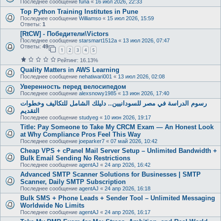
Последнее сообщение
funa
«
16 июл 2026, 22:33
Top Python Training Institutes in Pune
Последнее сообщение
Williamso
«
15 июл 2026, 15:59
Ответы:
1
[RtCW] - Победители\Victors
Последнее сообщение
starsmart1512a
«
13 июл 2026, 07:47
Ответы:
49
1
2
3
4
5
Рейтинг: 16.13%
Quality Matters in AWS Learning
Последнее сообщение
nehatiwari001
«
13 июл 2026, 02:08
Уверенность перед велосипедом
Последнее сообщение
alexsnowy1985
«
13 июн 2026, 17:40
رسوم الدراسة في مصر للسودانيين.. دليلك الشامل للتكاليف وخطوات
التقديم
Последнее сообщение
studyeg
«
10 июн 2026, 19:17
Title: Pay Someone to Take My CRCM Exam — An Honest Look
at Why Compliance Pros Feel This Way
Последнее сообщение
joeparker7
«
07 май 2026, 10:42
Cheap VPS + cPanel Mail Server Setup – Unlimited Bandwidth +
Bulk Email Sending No Restrictions
Последнее сообщение
agentAJ
«
24 апр 2026, 16:42
Advanced SMTP Scanner Solutions for Businesses | SMTP
Scanner, Daily SMTP Subscription
Последнее сообщение
agentAJ
«
24 апр 2026, 16:18
Bulk SMS + Phone Leads + Sender Tool – Unlimited Messaging
Worldwide No Limits
Последнее сообщение
agentAJ
«
24 апр 2026, 16:17