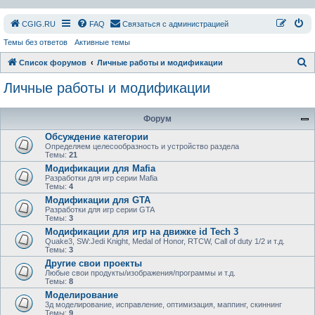
СGIG.RU
FAQ
Связаться с администрацией
Темы без ответов
Активные темы
П
Список форумов
Личные работы и модификации
о
Личные работы и модификации
и
с
Форум
к
Обсуждение категории
Определяем целесообразность и устройство раздела
Темы:
21
Модификации для Mafia
Разработки для игр серии Mafia
Темы:
4
Модификации для GTA
Разработки для игр серии GTA
Темы:
3
Модификации для игр на движке id Tech 3
Quake3, SW:Jedi Knight, Medal of Honor, RTCW, Call of duty 1/2 и т.д.
Темы:
3
Другие свои проекты
Любые свои продукты/изображения/программы и т.д.
Темы:
8
Моделирование
3д моделирование, исправление, оптимизация, маппинг, скиннинг
Темы:
9