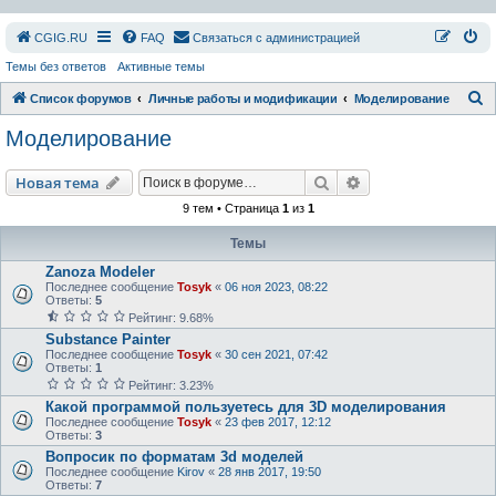
СGIG.RU
FAQ
Связаться с администрацией
Темы без ответов
Активные темы
П
Список форумов
Личные работы и модификации
Моделирование
о
Моделирование
и
с
Поиск
Расширенный пои
Новая тема
к
9 тем • Страница
1
из
1
Темы
Zanoza Modeler
Последнее сообщение
Tosyk
«
06 ноя 2023, 08:22
Ответы:
5
Рейтинг: 9.68%
Substance Painter
Последнее сообщение
Tosyk
«
30 сен 2021, 07:42
Ответы:
1
Рейтинг: 3.23%
Какой программой пользуетесь для 3D моделирования
Последнее сообщение
Tosyk
«
23 фев 2017, 12:12
Ответы:
3
Вопросик по форматам 3d моделей
Последнее сообщение
Kirov
«
28 янв 2017, 19:50
Ответы:
7