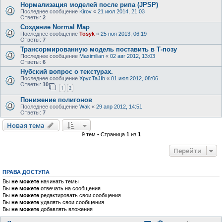
Нормализация моделей после рипа (JPSP)
Последнее сообщение
Kirov
«
21 июл 2014, 21:03
Ответы:
2
Создание Normal Map
Последнее сообщение
Tosyk
«
25 ноя 2013, 06:19
Ответы:
7
Трансормированную модель поставить в Т-позу
Последнее сообщение
Maximilian
«
02 авг 2012, 13:03
Ответы:
6
Нубский вопрос о текстурах.
Последнее сообщение
XpycTaJIb
«
01 июл 2012, 08:06
Ответы:
10
1
2
Понижение полигонов
Последнее сообщение
Wak
«
29 апр 2012, 14:51
Ответы:
7
Новая тема
9 тем • Страница
1
из
1
Перейти
ПРАВА ДОСТУПА
Вы
не можете
начинать темы
Вы
не можете
отвечать на сообщения
Вы
не можете
редактировать свои сообщения
Вы
не можете
удалять свои сообщения
Вы
не можете
добавлять вложения