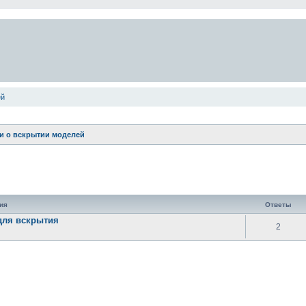
ей
и о вскрытии моделей
енный поиск
ия
Ответы
для вскрытия
2