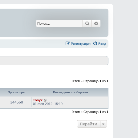
Поиск
Расширенный поис
Регистрация
Вход
0 тем • Страница
1
из
1
Просмотры
Последнее сообщение
Tosyk
344560
01 фев 2012, 15:19
0 тем • Страница
1
из
1
Перейти