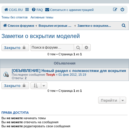
СGIG.RU
FAQ
Связаться с администрацией
Темы без ответов
Активные темы
П
Список форумов
Вскрытие игровых ресурсов
Заметки о вскрытии моделей
о
Заметки о вскрытии моделей
и
с
Поиск
Расширенный поиск
Закрыто
к
0 тем • Страница
1
из
1
Объявления
[ОБЪЯВЛЕНИЕ] Новый раздел с полезностями для вскрытия
Последнее сообщение
Tosyk
«
01 фев 2012, 15:19
Ответы:
2
Закрыто
0 тем • Страница
1
из
1
Перейти
ПРАВА ДОСТУПА
Вы
не можете
начинать темы
Вы
не можете
отвечать на сообщения
Вы
не можете
редактировать свои сообщения