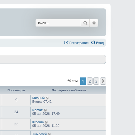
Поиск
Расширенный поис
Регистрация
Вход
1
2
3
След.
60 тем
Просмотры
Последнее сообщение
Мирный
9
Вчера, 07:42
Namaz
24
05 авг 2026, 17:49
Kradum
23
05 авг 2026, 11:29
Тимофей