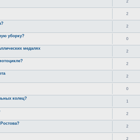
2
2
а?
2
ьную уборку?
0
аллических медалях
2
 мотоцикле?
2
ета
2
0
льных колец?
1
е
2
 Ростова?
2
2