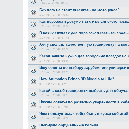
»
02 авг 2026, 18:52
Без чего не стоит выезжать на мотоцикле?
»
30 июл 2026, 20:52
Как перевести документы с итальянского язык
»
29 июл 2026, 08:58
В каких случаях уже пора заказывать генерал
»
26 июл 2026, 11:31
Хочу сделать качественную гравировку на мет
»
18 июл 2026, 12:30
Какая защита нужна для городских поездок на
»
16 июл 2026, 19:00
Ищу советы по выбору зарубежного университ
»
16 июл 2026, 12:28
How Animation Brings 3D Models to Life?
»
15 июл 2026, 12:19
Какой способ гравировки выбрать для обруча
»
13 июл 2026, 08:18
Нужны советы по развитию уверенности в себ
»
13 июл 2026, 07:05
Чем пользуетесь, чтобы быть в курсе событий
»
13 июл 2026, 06:38
Выбираю обручальные кольца