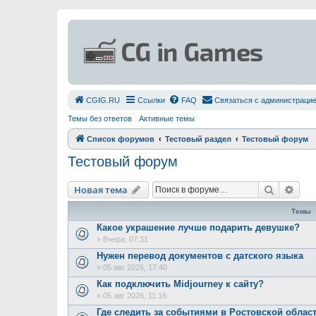
СGIG.RU
Ссылки
FAQ
Связаться с администраци
Темы без ответов
Активные темы
Список форумов
Тестовый раздел
Тестовый форум
Тестовый форум
Поиск
Рас
Новая тема
Темы
Какое украшение лучше подарить девушке?
»
Вчера, 07:31
Нужен перевод документов с датского языка
»
05 авг 2026, 17:40
Как подключить Midjourney к сайту?
»
05 авг 2026, 11:16
Где следить за событиями в Ростовской облас