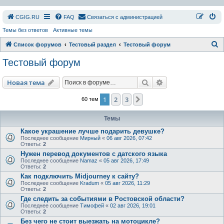
СGIG.RU
FAQ
Связаться с администрацией
Темы без ответов
Активные темы
П
Список форумов
Тестовый раздел
Тестовый форум
о
Тестовый форум
и
с
Поиск
Расширенный пои
Новая тема
к
1
2
3
След.
60 тем
Темы
Какое украшение лучше подарить девушке?
Последнее сообщение
Мирный
«
06 авг 2026, 07:42
Ответы:
2
Нужен перевод документов с датского языка
Последнее сообщение
Namaz
«
05 авг 2026, 17:49
Ответы:
2
Как подключить Midjourney к сайту?
Последнее сообщение
Kradum
«
05 авг 2026, 11:29
Ответы:
2
Где следить за событиями в Ростовской области?
Последнее сообщение
Тимофей
«
02 авг 2026, 19:01
Ответы:
2
Без чего не стоит выезжать на мотоцикле?