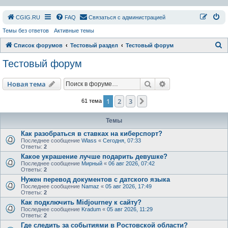
СGIG.RU
FAQ
Связаться с администрацией
Темы без ответов
Активные темы
П
Список форумов
Тестовый раздел
Тестовый форум
о
Тестовый форум
и
с
Поиск
Расширенный пои
Новая тема
к
1
2
3
След.
61 тема
Темы
Как разобраться в ставках на киберспорт?
Последнее сообщение
Wlass
«
Сегодня, 07:33
Ответы:
2
Какое украшение лучше подарить девушке?
Последнее сообщение
Мирный
«
06 авг 2026, 07:42
Ответы:
2
Нужен перевод документов с датского языка
Последнее сообщение
Namaz
«
05 авг 2026, 17:49
Ответы:
2
Как подключить Midjourney к сайту?
Последнее сообщение
Kradum
«
05 авг 2026, 11:29
Ответы:
2
Где следить за событиями в Ростовской области?