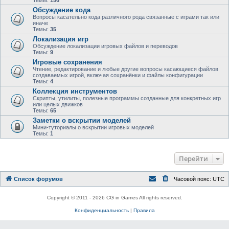
Темы:
156
Обсуждение кода
Вопросы касательно кода различного рода связанные с играми так или
иначе
Темы:
35
Локализация игр
Обсуждение локализации игровых файлов и переводов
Темы:
9
Игровые сохранения
Чтение, редактирование и любые другие вопросы касающиеся файлов
создаваемых игрой, включая сохранёнки и файлы конфигурации
Темы:
4
Коллекция инструментов
Скрипты, утилиты, полезные программы созданные для конкретных игр
или целых движков
Темы:
65
Заметки о вскрытии моделей
Мини-туториалы о вскрытии игровых моделей
Темы:
1
Перейти
Список форумов
Часовой пояс:
UTC
Copyright © 2011 - 2026 CG in Games All rights reserved.
Конфиденциальность
|
Правила