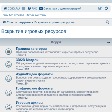
СGIG.RU
FAQ
Связаться с администрацией
Темы без ответов
Активные темы
П
Список форумов
Вскрытие игровых ресурсов
о
Вскрытие игровых ресурсов
и
с
Форум
к
Правила категории
Правила пользования категорией "Вскрытие игровых ресурсов"
Темы:
1
3D/2D Модели
Обсуждение моделей, анимации, скелетов, uv, конвертирования, дампа и
всего, что связано с игровыми моделями
Темы:
597
Аудио/Видео форматы
Вопросы о игровых кодеках, форматах, кодирование и декодировании
аудио, видео и музыке
Темы:
20
Графические форматы
Обсуждение текстур, воссоздания заголовков, конвертирования,
алгоритмов хранения и парсинга файлов с изображениями
Темы:
92
Игровые архивы
Распаковка, дамп, варианты компрессии, шифрования, обфускации и
кодирования игровых архивов и контейнеров