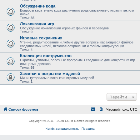
Темы:
156
Обсуждение кода
Вопросы касательно кода различного рода связанные с играми так или
иначе
Темы:
35
Локализация игр
Обсуждение локализации игровых файлов и переводов
Темы:
9
Игровые сохранения
Чтение, редактирование и любые другие вопросы касающиеся файлов
создаваемых игрой, включая сохранёнки и файлы конфигурации
Темы:
4
Коллекция инструментов
Скрипты, утилиты, полезные программы созданные для конкретных игр
или целых движков
Темы:
65
Заметки о вскрытии моделей
Мини-туториалы о вскрытии игровых моделей
Темы:
1
Перейти
Список форумов
Часовой пояс:
UTC
Copyright © 2011 - 2026 CG in Games All rights reserved.
Конфиденциальность
|
Правила