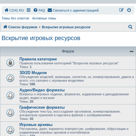
СGIG.RU
FAQ
Связаться с администрацией
Темы без ответов
Активные темы
П
Список форумов
Вскрытие игровых ресурсов
о
Вскрытие игровых ресурсов
и
с
Форум
к
Правила категории
Правила пользования категорией "Вскрытие игровых ресурсов"
Темы:
1
3D/2D Модели
Обсуждение моделей, анимации, скелетов, uv, конвертирования, дампа и
всего, что связано с игровыми моделями
Темы:
596
Аудио/Видео форматы
Вопросы о игровых кодеках, форматах, кодирование и декодировании
аудио, видео и музыке
Темы:
20
Графические форматы
Обсуждение текстур, воссоздания заголовков, конвертирования,
алгоритмов хранения и парсинга файлов с изображениями
Темы:
92
Игровые архивы
Распаковка, дамп, варианты компрессии, шифрования, обфускации и
кодирования игровых архивов и контейнеров