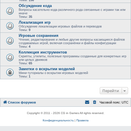
Темы:
156
Обсуждение кода
Вопросы касательно кода различного рода связанные с играми так или
иначе
Темы:
35
Локализация игр
Обсуждение локализации игровых файлов и переводов
Темы:
9
Игровые сохранения
Чтение, редактирование и любые другие вопросы касающиеся файлов
создаваемых игрой, включая сохранёнки и файлы конфигурации
Темы:
4
Коллекция инструментов
Скрипты, утилиты, полезные программы созданные для конкретных игр
или целых движков
Темы:
65
Заметки о вскрытии моделей
Мини-туториалы о вскрытии игровых моделей
Темы:
1
Перейти
Список форумов
Часовой пояс:
UTC
Copyright © 2011 - 2026 CG in Games All rights reserved.
Конфиденциальность
|
Правила