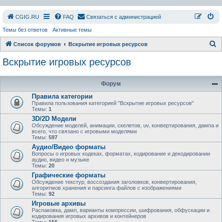
СGIG.RU
FAQ
Связаться с администрацией
Темы без ответов
Активные темы
П
Список форумов
Вскрытие игровых ресурсов
о
Вскрытие игровых ресурсов
и
с
Форум
к
Правила категории
Правила пользования категорией "Вскрытие игровых ресурсов"
Темы:
1
3D/2D Модели
Обсуждение моделей, анимации, скелетов, uv, конвертирования, дампа и
всего, что связано с игровыми моделями
Темы:
597
Аудио/Видео форматы
Вопросы о игровых кодеках, форматах, кодирование и декодировании
аудио, видео и музыке
Темы:
20
Графические форматы
Обсуждение текстур, воссоздания заголовков, конвертирования,
алгоритмов хранения и парсинга файлов с изображениями
Темы:
92
Игровые архивы
Распаковка, дамп, варианты компрессии, шифрования, обфускации и
кодирования игровых архивов и контейнеров