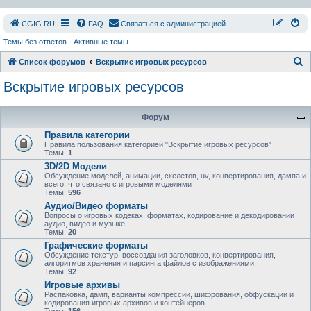
СGIG.RU
FAQ
Связаться с администрацией
Темы без ответов
Активные темы
П
Список форумов
Вскрытие игровых ресурсов
о
Вскрытие игровых ресурсов
и
с
Форум
к
Правила категории
Правила пользования категорией "Вскрытие игровых ресурсов"
Темы:
1
3D/2D Модели
Обсуждение моделей, анимации, скелетов, uv, конвертирования, дампа и
всего, что связано с игровыми моделями
Темы:
596
Аудио/Видео форматы
Вопросы о игровых кодеках, форматах, кодирование и декодировании
аудио, видео и музыке
Темы:
20
Графические форматы
Обсуждение текстур, воссоздания заголовков, конвертирования,
алгоритмов хранения и парсинга файлов с изображениями
Темы:
92
Игровые архивы
Распаковка, дамп, варианты компрессии, шифрования, обфускации и
кодирования игровых архивов и контейнеров