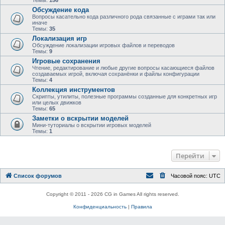
Темы:
156
Обсуждение кода
Вопросы касательно кода различного рода связанные с играми так или
иначе
Темы:
35
Локализация игр
Обсуждение локализации игровых файлов и переводов
Темы:
9
Игровые сохранения
Чтение, редактирование и любые другие вопросы касающиеся файлов
создаваемых игрой, включая сохранёнки и файлы конфигурации
Темы:
4
Коллекция инструментов
Скрипты, утилиты, полезные программы созданные для конкретных игр
или целых движков
Темы:
65
Заметки о вскрытии моделей
Мини-туториалы о вскрытии игровых моделей
Темы:
1
Перейти
Список форумов
Часовой пояс:
UTC
Copyright © 2011 - 2026 CG in Games All rights reserved.
Конфиденциальность
|
Правила