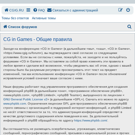
СGIG.RU
FAQ
Связаться с администрацией
Темы без ответов
Активные темы
П
Список форумов
о
CG in Games - Общие правила
и
с
Заходя на конференцию «CG in Games» (в дальнейшем «мы», «наш», «CG in Games»,
«https://www.cgig.ru/forum»), вы подтверждаете своё согласие со следующими
к
условиями. Если вы не согласны с ними, пожалуйста, не заходите и не пользуйтесь
форумами «CG in Games». Мы оставляем за собой право изменять эти правила в
любое время и сделаем всё возможное, чтобы уведомить вас об этом, однако с вашей
стороны было бы разумным регулярно просматривать этот текст на предмет
изменений, так как использование конференции «CG in Games» после обновления/
исправления условий означает ваше согласие с ними.
Наши форумы работают под управлением программного обеспечения для создания
конференций phpBB (в дальнейшем «они», «программное обеспечение phpBB»,
«www.phpbb.com», «phpBB Limited», «phpBB Teams»), выпущенного по лицензии «
GNU General Public License v2
» (в дальнейшем «GPL»). Скачать его можно по адресу
www.phpbb.com
. Ограничения лицензии GPL для программного обеспечения phpBB
строго связаны с организацией и поддержкой интернет-конференций, и phpBB Limited
не несёт ответственности за то, что администрация конференций определяет в
качестве допустимого содержания и/или поведения в них. За дополнительной
информацией о phpBB обращайтесь по адресу
https://www.phpbb.com/
.
Вы соглашаетесь не размещать оскорбительных, угрожающих, клеветнических
сообщений, порнографических сообщений, призывов к национальной розни и прочих