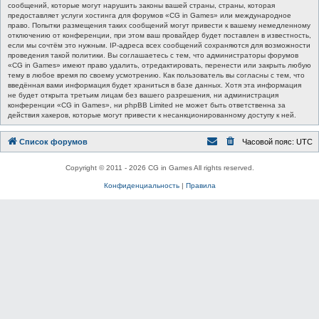
сообщений, которые могут нарушить законы вашей страны, страны, которая
предоставляет услуги хостинга для форумов «CG in Games» или международное
право. Попытки размещения таких сообщений могут привести к вашему немедленному
отключению от конференции, при этом ваш провайдер будет поставлен в известность,
если мы сочтём это нужным. IP-адреса всех сообщений сохраняются для возможности
проведения такой политики. Вы соглашаетесь с тем, что администраторы форумов
«CG in Games» имеют право удалить, отредактировать, перенести или закрыть любую
тему в любое время по своему усмотрению. Как пользователь вы согласны с тем, что
введённая вами информация будет храниться в базе данных. Хотя эта информация
не будет открыта третьим лицам без вашего разрешения, ни администрация
конференции «CG in Games», ни phpBB Limited не может быть ответственна за
действия хакеров, которые могут привести к несанкционированному доступу к ней.
Список форумов
Часовой пояс:
UTC
Copyright © 2011 - 2026 CG in Games All rights reserved.
Конфиденциальность
|
Правила