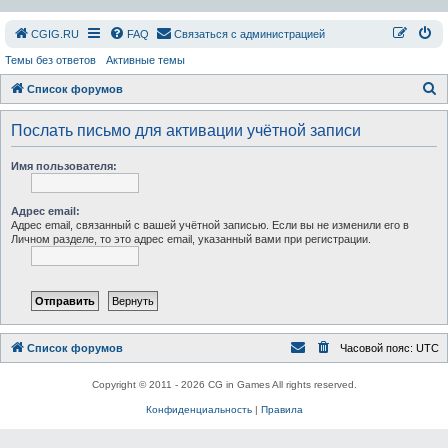
СGIG.RU
FAQ
Связаться с администрацией
Темы без ответов
Активные темы
П
Список форумов
о
Послать письмо для активации учётной записи
и
с
Имя пользователя:
к
Адрес email:
Адрес email, связанный с вашей учётной записью. Если вы не изменили его в
Личном разделе, то это адрес email, указанный вами при регистрации.
Список форумов
Часовой пояс:
UTC
Copyright © 2011 - 2026 CG in Games All rights reserved.
Конфиденциальность
|
Правила