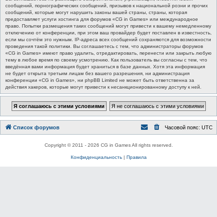
сообщений, порнографических сообщений, призывов к национальной розни и прочих
сообщений, которые могут нарушить законы вашей страны, страны, которая
предоставляет услуги хостинга для форумов «CG in Games» или международное
право. Попытки размещения таких сообщений могут привести к вашему немедленному
отключению от конференции, при этом ваш провайдер будет поставлен в известность,
если мы сочтём это нужным. IP-адреса всех сообщений сохраняются для возможности
проведения такой политики. Вы соглашаетесь с тем, что администраторы форумов
«CG in Games» имеют право удалить, отредактировать, перенести или закрыть любую
тему в любое время по своему усмотрению. Как пользователь вы согласны с тем, что
введённая вами информация будет храниться в базе данных. Хотя эта информация
не будет открыта третьим лицам без вашего разрешения, ни администрация
конференции «CG in Games», ни phpBB Limited не может быть ответственна за
действия хакеров, которые могут привести к несанкционированному доступу к ней.
Список форумов
Часовой пояс:
UTC
Copyright © 2011 - 2026 CG in Games All rights reserved.
Конфиденциальность
|
Правила