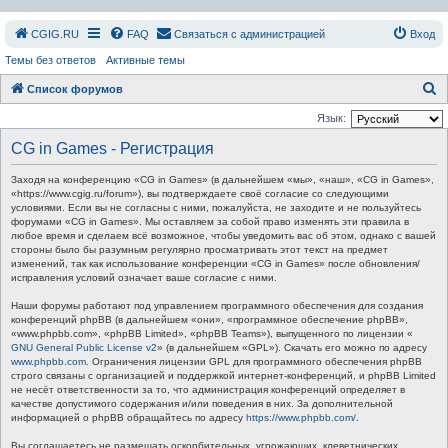
СGIG.RU
FAQ
Связаться с администрацией
Вход
Темы без ответов
Активные темы
П
Список форумов
о
Язык:
и
CG in Games - Регистрация
с
Заходя на конференцию «CG in Games» (в дальнейшем «мы», «наш», «CG in Games»,
к
«https://www.cgig.ru/forum»), вы подтверждаете своё согласие со следующими
условиями. Если вы не согласны с ними, пожалуйста, не заходите и не пользуйтесь
форумами «CG in Games». Мы оставляем за собой право изменять эти правила в
любое время и сделаем всё возможное, чтобы уведомить вас об этом, однако с вашей
стороны было бы разумным регулярно просматривать этот текст на предмет
изменений, так как использование конференции «CG in Games» после обновления/
исправления условий означает ваше согласие с ними.
Наши форумы работают под управлением программного обеспечения для создания
конференций phpBB (в дальнейшем «они», «программное обеспечение phpBB»,
«www.phpbb.com», «phpBB Limited», «phpBB Teams»), выпущенного по лицензии «
GNU General Public License v2
» (в дальнейшем «GPL»). Скачать его можно по адресу
www.phpbb.com
. Ограничения лицензии GPL для программного обеспечения phpBB
строго связаны с организацией и поддержкой интернет-конференций, и phpBB Limited
не несёт ответственности за то, что администрация конференций определяет в
качестве допустимого содержания и/или поведения в них. За дополнительной
информацией о phpBB обращайтесь по адресу
https://www.phpbb.com/
.
Вы соглашаетесь не размещать оскорбительных, угрожающих, клеветнических