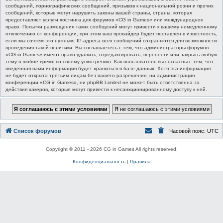
сообщений, порнографических сообщений, призывов к национальной розни и прочих
сообщений, которые могут нарушить законы вашей страны, страны, которая
предоставляет услуги хостинга для форумов «CG in Games» или международное
право. Попытки размещения таких сообщений могут привести к вашему немедленному
отключению от конференции, при этом ваш провайдер будет поставлен в известность,
если мы сочтём это нужным. IP-адреса всех сообщений сохраняются для возможности
проведения такой политики. Вы соглашаетесь с тем, что администраторы форумов
«CG in Games» имеют право удалить, отредактировать, перенести или закрыть любую
тему в любое время по своему усмотрению. Как пользователь вы согласны с тем, что
введённая вами информация будет храниться в базе данных. Хотя эта информация
не будет открыта третьим лицам без вашего разрешения, ни администрация
конференции «CG in Games», ни phpBB Limited не может быть ответственна за
действия хакеров, которые могут привести к несанкционированному доступу к ней.
Список форумов
Часовой пояс:
UTC
Copyright © 2011 - 2026 CG in Games All rights reserved.
Конфиденциальность
|
Правила