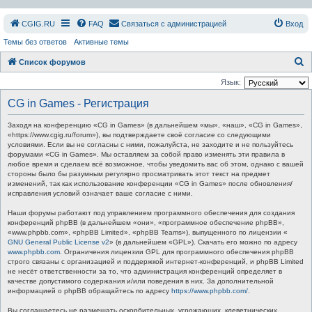
СGIG.RU
FAQ
Связаться с администрацией
Вход
Темы без ответов
Активные темы
П
Список форумов
о
Язык:
и
CG in Games - Регистрация
с
Заходя на конференцию «CG in Games» (в дальнейшем «мы», «наш», «CG in Games»,
к
«https://www.cgig.ru/forum»), вы подтверждаете своё согласие со следующими
условиями. Если вы не согласны с ними, пожалуйста, не заходите и не пользуйтесь
форумами «CG in Games». Мы оставляем за собой право изменять эти правила в
любое время и сделаем всё возможное, чтобы уведомить вас об этом, однако с вашей
стороны было бы разумным регулярно просматривать этот текст на предмет
изменений, так как использование конференции «CG in Games» после обновления/
исправления условий означает ваше согласие с ними.
Наши форумы работают под управлением программного обеспечения для создания
конференций phpBB (в дальнейшем «они», «программное обеспечение phpBB»,
«www.phpbb.com», «phpBB Limited», «phpBB Teams»), выпущенного по лицензии «
GNU General Public License v2
» (в дальнейшем «GPL»). Скачать его можно по адресу
www.phpbb.com
. Ограничения лицензии GPL для программного обеспечения phpBB
строго связаны с организацией и поддержкой интернет-конференций, и phpBB Limited
не несёт ответственности за то, что администрация конференций определяет в
качестве допустимого содержания и/или поведения в них. За дополнительной
информацией о phpBB обращайтесь по адресу
https://www.phpbb.com/
.
Вы соглашаетесь не размещать оскорбительных, угрожающих, клеветнических