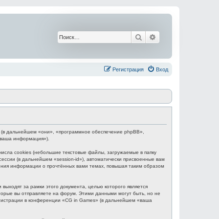
Поиск
Расширенный поис
Регистрация
Вход
BB (в дальнейшем «они», «программное обеспечение phpBB»,
«ваша информация»).
сла cookies (небольшие текстовые файлы, загружаемые в папку
ессии (в дальнейшем «session-id»), автоматически присвоенные вам
нения информации о прочтённых вами темах, повышая таким образом
выходят за рамки этого документа, целью которого является
рые вы отправляете на форум. Этими данными могут быть, но не
гистрации в конференции «CG in Games» (в дальнейшем «ваша