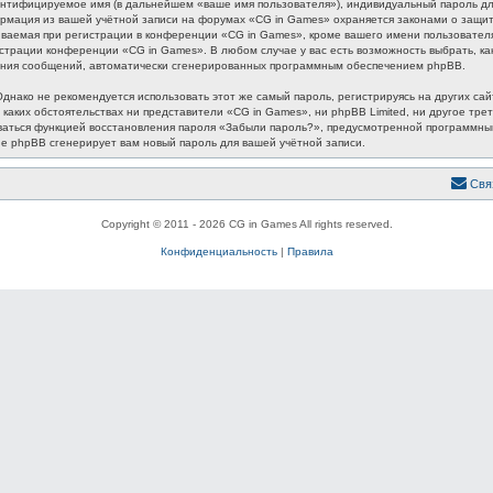
ентифицируемое имя (в дальнейшем «ваше имя пользователя»), индивидуальный пароль для
формация из вашей учётной записи на форумах «CG in Games» охраняется законами о защ
аемая при регистрации в конференции «CG in Games», кроме вашего имени пользователя, 
истрации конференции «CG in Games». В любом случае у вас есть возможность выбрать, к
лучения сообщений, автоматически сгенерированных программным обеспечением phpBB.
ако не рекомендуется использовать этот же самый пароль, регистрируясь на других сайт
 каких обстоятельствах ни представители «CG in Games», ни phpBB Limited, ни другое трет
зоваться функцией восстановления пароля «Забыли пароль?», предусмотренной программн
ие phpBB сгенерирует вам новый пароль для вашей учётной записи.
Свя
Copyright © 2011 - 2026 CG in Games All rights reserved.
Конфиденциальность
|
Правила