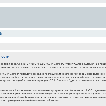
ей
ности
зделения (в дальнейшем «мы», «наш», «CG in Games», «https://www.cgig.ru/forum») и php
формацию, полученную во время любой из ваших пользовательских сессий (в дальнейшем 
р «CG in Games» приведёт к созданию программным обеспечением phpBB определённого чи
лько идентификатор пользователя (в дальнейшем «user-id») и идентификатор анонимной с
ле просмотра одной из тем конференции «CG in Games» и будет использоваться для хра
ановить cookies, внешние по отношению к программному обеспечению phpBB, однако они 
печением phpBB. Вторым источником получения вашей информации являются данные, кото
ётной записью Гостя (в дальнейшем «анонимные сообщения»), данные, указанные при ре
и и авторизации (в дальнейшем «ваши сообщения»).