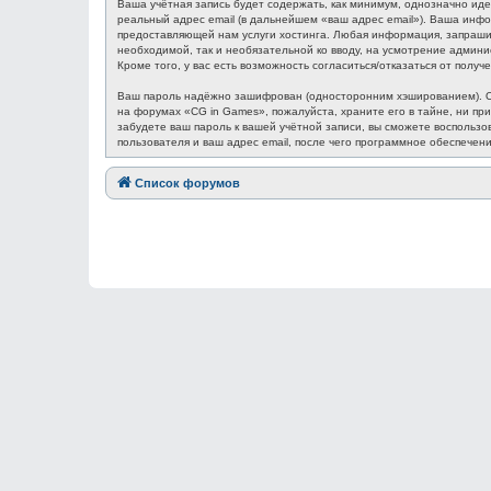
Ваша учётная запись будет содержать, как минимум, однозначно ид
реальный адрес email (в дальнейшем «ваш адрес email»). Ваша ин
предоставляющей нам услуги хостинга. Любая информация, запрашив
необходимой, так и необязательной ко вводу, на усмотрение админ
Кроме того, у вас есть возможность согласиться/отказаться от по
Ваш пароль надёжно зашифрован (односторонним хэшированием). Одн
на форумах «CG in Games», пожалуйста, храните его в тайне, ни при
забудете ваш пароль к вашей учётной записи, вы сможете восполь
пользователя и ваш адрес email, после чего программное обеспечен
Список форумов