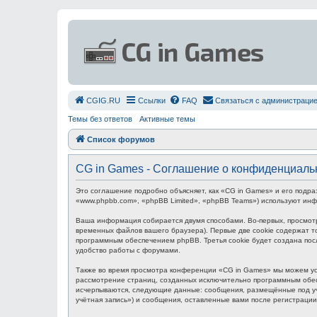
СGIG.RU
Ссылки
FAQ
Связаться с администраци
Темы без ответов
Активные темы
Список форумов
CG in Games - Соглашение о конфиденциаль
Это соглашение подробно объясняет, как «CG in Games» и его подра
«www.phpbb.com», «phpBB Limited», «phpBB Teams») используют ин
Ваша информация собирается двумя способами. Во-первых, просмот
временных файлов вашего браузера). Первые две cookie содержат то
программным обеспечением phpBB. Третья cookie будет создана пос
удобство работы с форумами.
Также во время просмотра конференции «CG in Games» мы можем уст
рассмотрение страниц, созданных исключительно программным обес
исчерпываются, следующие данные: сообщения, размещённые под уч
учётная запись») и сообщения, оставленные вами после регистраци