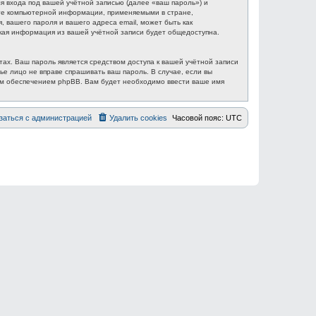
 входа под вашей учётной записью (далее «ваш пароль») и
ите компьютерной информации, применяемыми в стране,
вашего пароля и вашего адреса email, может быть как
акая информация из вашей учётной записи будет общедоступна.
ах. Ваш пароль является средством доступа к вашей учётной записи
ье лицо не вправе спрашивать ваш пароль. В случае, если вы
ым обеспечением phpBB. Вам будет необходимо ввести ваше имя
заться с администрацией
Удалить cookies
Часовой пояс:
UTC