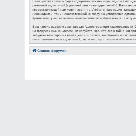
Ваша учётная запись будет содержать, как минимум, однозначно ид
реальный адрес email (в дальнейшем «ваш адрес email»). Ваша ин
предоставляющей нам услуги хостинга. Любая информация, запрашив
необходимой, так и необязательной ко вводу, на усмотрение админ
Кроме того, у вас есть возможность согласиться/отказаться от по
Ваш пароль надёжно зашифрован (односторонним хэшированием). Одн
на форумах «CG in Games», пожалуйста, храните его в тайне, ни при
забудете ваш пароль к вашей учётной записи, вы сможете восполь
пользователя и ваш адрес email, после чего программное обеспечен
Список форумов