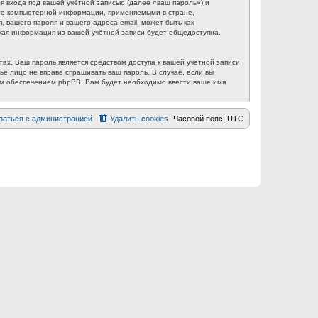
 входа под вашей учётной записью (далее «ваш пароль») и
ите компьютерной информации, применяемыми в стране,
вашего пароля и вашего адреса email, может быть как
акая информация из вашей учётной записи будет общедоступна.
ах. Ваш пароль является средством доступа к вашей учётной записи
ье лицо не вправе спрашивать ваш пароль. В случае, если вы
ым обеспечением phpBB. Вам будет необходимо ввести ваше имя
заться с администрацией
Удалить cookies
Часовой пояс:
UTC