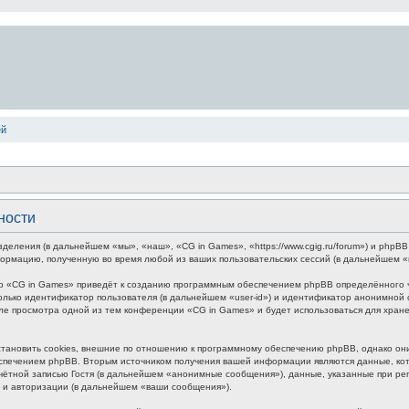
ей
ности
зделения (в дальнейшем «мы», «наш», «CG in Games», «https://www.cgig.ru/forum») и php
формацию, полученную во время любой из ваших пользовательских сессий (в дальнейшем 
р «CG in Games» приведёт к созданию программным обеспечением phpBB определённого чи
лько идентификатор пользователя (в дальнейшем «user-id») и идентификатор анонимной с
ле просмотра одной из тем конференции «CG in Games» и будет использоваться для хра
ановить cookies, внешние по отношению к программному обеспечению phpBB, однако они 
печением phpBB. Вторым источником получения вашей информации являются данные, кото
ётной записью Гостя (в дальнейшем «анонимные сообщения»), данные, указанные при ре
и и авторизации (в дальнейшем «ваши сообщения»).