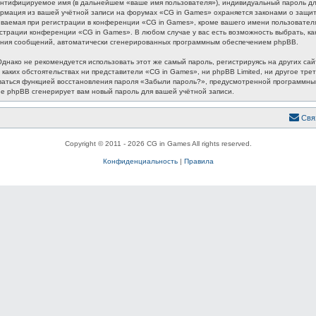
ентифицируемое имя (в дальнейшем «ваше имя пользователя»), индивидуальный пароль для
формация из вашей учётной записи на форумах «CG in Games» охраняется законами о защ
аемая при регистрации в конференции «CG in Games», кроме вашего имени пользователя, 
истрации конференции «CG in Games». В любом случае у вас есть возможность выбрать, к
лучения сообщений, автоматически сгенерированных программным обеспечением phpBB.
ако не рекомендуется использовать этот же самый пароль, регистрируясь на других сайт
 каких обстоятельствах ни представители «CG in Games», ни phpBB Limited, ни другое трет
зоваться функцией восстановления пароля «Забыли пароль?», предусмотренной программн
ие phpBB сгенерирует вам новый пароль для вашей учётной записи.
Свя
Copyright © 2011 - 2026 CG in Games All rights reserved.
Конфиденциальность
|
Правила