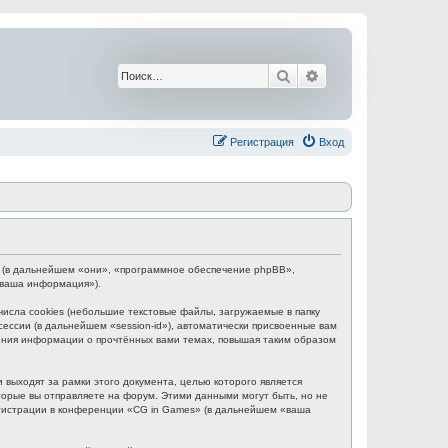
Поиск
Расширенный поис
Регистрация
Вход
BB (в дальнейшем «они», «программное обеспечение phpBB»,
«ваша информация»).
сла cookies (небольшие текстовые файлы, загружаемые в папку
ессии (в дальнейшем «session-id»), автоматически присвоенные вам
нения информации о прочтённых вами темах, повышая таким образом
выходят за рамки этого документа, целью которого является
рые вы отправляете на форум. Этими данными могут быть, но не
гистрации в конференции «CG in Games» (в дальнейшем «ваша