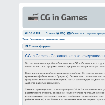
СGIG.RU
Ссылки
FAQ
Связаться с администраци
Темы без ответов
Активные темы
Список форумов
CG in Games - Соглашение о конфиденциаль
Это соглашение подробно объясняет, как «CG in Games» и его подра
«www.phpbb.com», «phpBB Limited», «phpBB Teams») используют ин
Ваша информация собирается двумя способами. Во-первых, просмот
временных файлов вашего браузера). Первые две cookie содержат то
программным обеспечением phpBB. Третья cookie будет создана пос
удобство работы с форумами.
Также во время просмотра конференции «CG in Games» мы можем уст
рассмотрение страниц, созданных исключительно программным обес
исчерпываются, следующие данные: сообщения, размещённые под уч
учётная запись») и сообщения, оставленные вами после регистраци