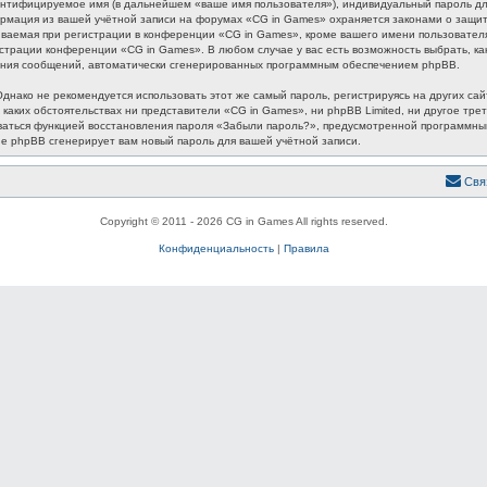
ентифицируемое имя (в дальнейшем «ваше имя пользователя»), индивидуальный пароль для
формация из вашей учётной записи на форумах «CG in Games» охраняется законами о защ
аемая при регистрации в конференции «CG in Games», кроме вашего имени пользователя, 
истрации конференции «CG in Games». В любом случае у вас есть возможность выбрать, к
лучения сообщений, автоматически сгенерированных программным обеспечением phpBB.
ако не рекомендуется использовать этот же самый пароль, регистрируясь на других сайт
 каких обстоятельствах ни представители «CG in Games», ни phpBB Limited, ни другое трет
зоваться функцией восстановления пароля «Забыли пароль?», предусмотренной программн
ие phpBB сгенерирует вам новый пароль для вашей учётной записи.
Свя
Copyright © 2011 - 2026 CG in Games All rights reserved.
Конфиденциальность
|
Правила