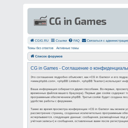
СGIG.RU
Ссылки
FAQ
Связаться с администраци
Темы без ответов
Активные темы
Список форумов
CG in Games - Соглашение о конфиденциаль
Это соглашение подробно объясняет, как «CG in Games» и его подра
«www.phpbb.com», «phpBB Limited», «phpBB Teams») используют ин
Ваша информация собирается двумя способами. Во-первых, просмот
временных файлов вашего браузера). Первые две cookie содержат то
программным обеспечением phpBB. Третья cookie будет создана пос
удобство работы с форумами.
Также во время просмотра конференции «CG in Games» мы можем уст
рассмотрение страниц, созданных исключительно программным обес
исчерпываются, следующие данные: сообщения, размещённые под уч
учётная запись») и сообщения, оставленные вами после регистраци