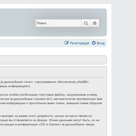
Поиск
Расширенный поис
Регистрация
Вход
BB (в дальнейшем «они», «программное обеспечение phpBB»,
«ваша информация»).
сла cookies (небольшие текстовые файлы, загружаемые в папку
ессии (в дальнейшем «session-id»), автоматически присвоенные вам
нения информации о прочтённых вами темах, повышая таким образом
выходят за рамки этого документа, целью которого является
рые вы отправляете на форум. Этими данными могут быть, но не
гистрации в конференции «CG in Games» (в дальнейшем «ваша