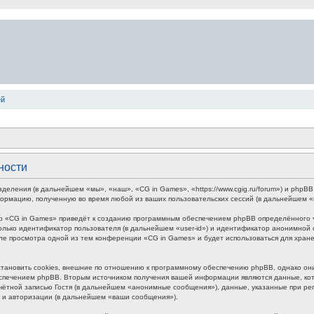
ей
ности
зделения (в дальнейшем «мы», «наш», «CG in Games», «https://www.cgig.ru/forum») и php
формацию, полученную во время любой из ваших пользовательских сессий (в дальнейшем 
р «CG in Games» приведёт к созданию программным обеспечением phpBB определённого чи
лько идентификатор пользователя (в дальнейшем «user-id») и идентификатор анонимной с
ле просмотра одной из тем конференции «CG in Games» и будет использоваться для хра
ановить cookies, внешние по отношению к программному обеспечению phpBB, однако они 
печением phpBB. Вторым источником получения вашей информации являются данные, кото
ётной записью Гостя (в дальнейшем «анонимные сообщения»), данные, указанные при ре
и и авторизации (в дальнейшем «ваши сообщения»).