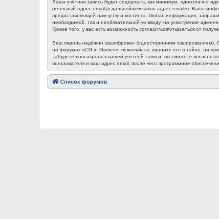
Ваша учётная запись будет содержать, как минимум, однозначно ид
реальный адрес email (в дальнейшем «ваш адрес email»). Ваша ин
предоставляющей нам услуги хостинга. Любая информация, запрашив
необходимой, так и необязательной ко вводу, на усмотрение админ
Кроме того, у вас есть возможность согласиться/отказаться от по
Ваш пароль надёжно зашифрован (односторонним хэшированием). Одн
на форумах «CG in Games», пожалуйста, храните его в тайне, ни при
забудете ваш пароль к вашей учётной записи, вы сможете восполь
пользователя и ваш адрес email, после чего программное обеспечен
Список форумов