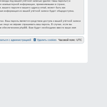
 входа под вашей учётной записью (далее «ваш пароль») и
ите компьютерной информации, применяемыми в стране,
вашего пароля и вашего адреса email, может быть как
акая информация из вашей учётной записи будет общедоступна.
ах. Ваш пароль является средством доступа к вашей учётной записи
ье лицо не вправе спрашивать ваш пароль. В случае, если вы
ым обеспечением phpBB. Вам будет необходимо ввести ваше имя
заться с администрацией
Удалить cookies
Часовой пояс:
UTC