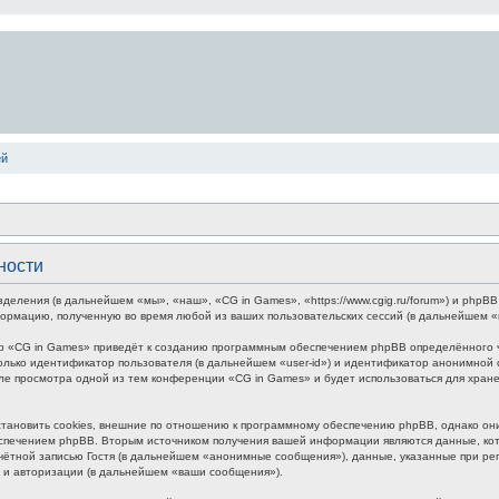
ей
ности
зделения (в дальнейшем «мы», «наш», «CG in Games», «https://www.cgig.ru/forum») и php
формацию, полученную во время любой из ваших пользовательских сессий (в дальнейшем 
р «CG in Games» приведёт к созданию программным обеспечением phpBB определённого чи
лько идентификатор пользователя (в дальнейшем «user-id») и идентификатор анонимной с
ле просмотра одной из тем конференции «CG in Games» и будет использоваться для хра
ановить cookies, внешние по отношению к программному обеспечению phpBB, однако они 
печением phpBB. Вторым источником получения вашей информации являются данные, кото
ётной записью Гостя (в дальнейшем «анонимные сообщения»), данные, указанные при ре
и и авторизации (в дальнейшем «ваши сообщения»).