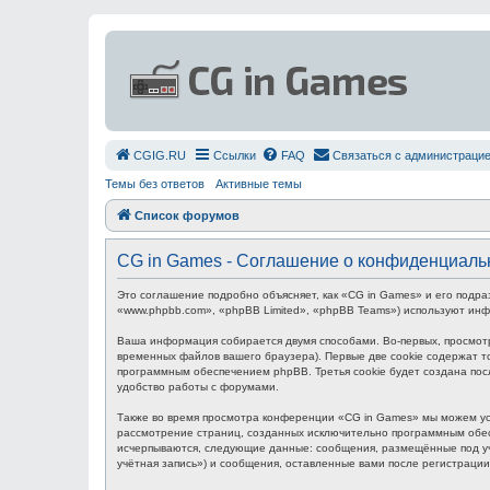
СGIG.RU
Ссылки
FAQ
Связаться с администраци
Темы без ответов
Активные темы
Список форумов
CG in Games - Соглашение о конфиденциаль
Это соглашение подробно объясняет, как «CG in Games» и его подра
«www.phpbb.com», «phpBB Limited», «phpBB Teams») используют ин
Ваша информация собирается двумя способами. Во-первых, просмот
временных файлов вашего браузера). Первые две cookie содержат то
программным обеспечением phpBB. Третья cookie будет создана пос
удобство работы с форумами.
Также во время просмотра конференции «CG in Games» мы можем уст
рассмотрение страниц, созданных исключительно программным обес
исчерпываются, следующие данные: сообщения, размещённые под уч
учётная запись») и сообщения, оставленные вами после регистраци