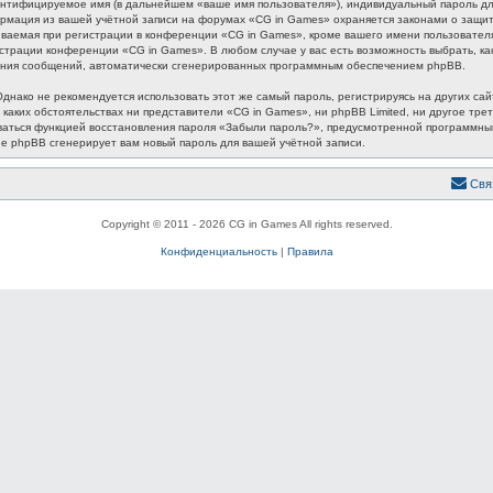
ентифицируемое имя (в дальнейшем «ваше имя пользователя»), индивидуальный пароль для
формация из вашей учётной записи на форумах «CG in Games» охраняется законами о защ
аемая при регистрации в конференции «CG in Games», кроме вашего имени пользователя, 
истрации конференции «CG in Games». В любом случае у вас есть возможность выбрать, к
лучения сообщений, автоматически сгенерированных программным обеспечением phpBB.
ако не рекомендуется использовать этот же самый пароль, регистрируясь на других сайт
 каких обстоятельствах ни представители «CG in Games», ни phpBB Limited, ни другое трет
зоваться функцией восстановления пароля «Забыли пароль?», предусмотренной программн
ие phpBB сгенерирует вам новый пароль для вашей учётной записи.
Свя
Copyright © 2011 - 2026 CG in Games All rights reserved.
Конфиденциальность
|
Правила