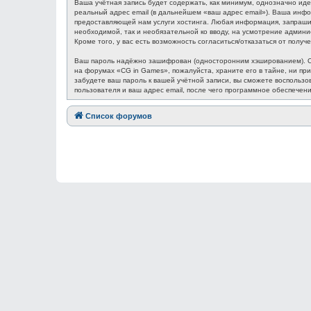
Ваша учётная запись будет содержать, как минимум, однозначно ид
реальный адрес email (в дальнейшем «ваш адрес email»). Ваша ин
предоставляющей нам услуги хостинга. Любая информация, запрашив
необходимой, так и необязательной ко вводу, на усмотрение админ
Кроме того, у вас есть возможность согласиться/отказаться от по
Ваш пароль надёжно зашифрован (односторонним хэшированием). Одн
на форумах «CG in Games», пожалуйста, храните его в тайне, ни при
забудете ваш пароль к вашей учётной записи, вы сможете восполь
пользователя и ваш адрес email, после чего программное обеспечен
Список форумов