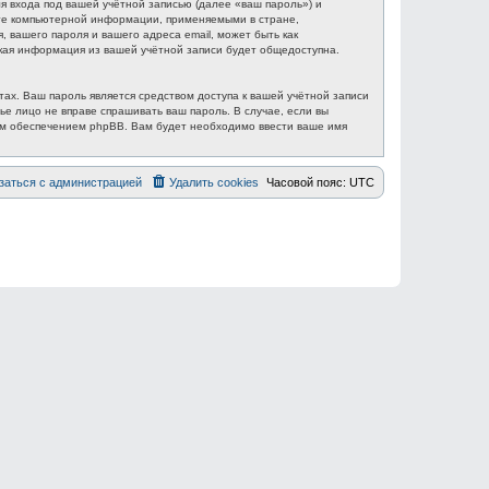
 входа под вашей учётной записью (далее «ваш пароль») и
ите компьютерной информации, применяемыми в стране,
вашего пароля и вашего адреса email, может быть как
акая информация из вашей учётной записи будет общедоступна.
ах. Ваш пароль является средством доступа к вашей учётной записи
ье лицо не вправе спрашивать ваш пароль. В случае, если вы
ым обеспечением phpBB. Вам будет необходимо ввести ваше имя
заться с администрацией
Удалить cookies
Часовой пояс:
UTC