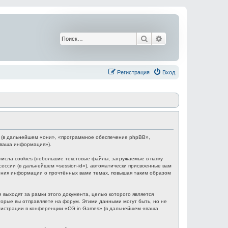
Поиск
Расширенный поис
Регистрация
Вход
BB (в дальнейшем «они», «программное обеспечение phpBB»,
«ваша информация»).
сла cookies (небольшие текстовые файлы, загружаемые в папку
ессии (в дальнейшем «session-id»), автоматически присвоенные вам
нения информации о прочтённых вами темах, повышая таким образом
выходят за рамки этого документа, целью которого является
рые вы отправляете на форум. Этими данными могут быть, но не
гистрации в конференции «CG in Games» (в дальнейшем «ваша