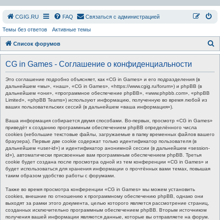
СGIG.RU
FAQ
Связаться с администрацией
Темы без ответов
Активные темы
П
Список форумов
о
CG in Games - Соглашение о конфиденциальности
и
с
Это соглашение подробно объясняет, как «CG in Games» и его подразделения (в
дальнейшем «мы», «наш», «CG in Games», «https://www.cgig.ru/forum») и phpBB (в
к
дальнейшем «они», «программное обеспечение phpBB», «www.phpbb.com», «phpBB
Limited», «phpBB Teams») используют информацию, полученную во время любой из
ваших пользовательских сессий (в дальнейшем «ваша информация»).
Ваша информация собирается двумя способами. Во-первых, просмотр «CG in Games»
приведёт к созданию программным обеспечением phpBB определённого числа
cookies (небольшие текстовые файлы, загружаемые в папку временных файлов вашего
браузера). Первые две cookie содержат только идентификатор пользователя (в
дальнейшем «user-id») и идентификатор анонимной сессии (в дальнейшем «session-
id»), автоматически присвоенные вам программным обеспечением phpBB. Третья
cookie будет создана после просмотра одной из тем конференции «CG in Games» и
будет использоваться для хранения информации о прочтённых вами темах, повышая
таким образом удобство работы с форумами.
Также во время просмотра конференции «CG in Games» мы можем установить
cookies, внешние по отношению к программному обеспечению phpBB, однако они
выходят за рамки этого документа, целью которого является рассмотрение страниц,
созданных исключительно программным обеспечением phpBB. Вторым источником
получения вашей информации являются данные, которые вы отправляете на форум.