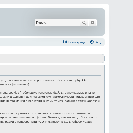
Поиск
Расширенный поис
Регистрация
Вход
BB (в дальнейшем «они», «программное обеспечение phpBB»,
«ваша информация»).
сла cookies (небольшие текстовые файлы, загружаемые в папку
ессии (в дальнейшем «session-id»), автоматически присвоенные вам
нения информации о прочтённых вами темах, повышая таким образом
выходят за рамки этого документа, целью которого является
рые вы отправляете на форум. Этими данными могут быть, но не
гистрации в конференции «CG in Games» (в дальнейшем «ваша