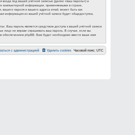
 входа под вашей учётной записью (далее «ваш пароль») и
ите компьютерной информации, применяемыми в стране,
вашего пароля и вашего адреса email, может быть как
акая информация из вашей учётной записи будет общедоступна.
ах. Ваш пароль является средством доступа к вашей учётной записи
ье лицо не вправе спрашивать ваш пароль. В случае, если вы
ым обеспечением phpBB. Вам будет необходимо ввести ваше имя
заться с администрацией
Удалить cookies
Часовой пояс:
UTC