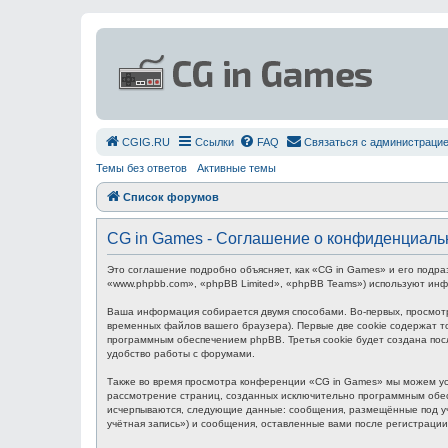
СGIG.RU
Ссылки
FAQ
Связаться с администраци
Темы без ответов
Активные темы
Список форумов
CG in Games - Соглашение о конфиденциаль
Это соглашение подробно объясняет, как «CG in Games» и его подра
«www.phpbb.com», «phpBB Limited», «phpBB Teams») используют ин
Ваша информация собирается двумя способами. Во-первых, просмот
временных файлов вашего браузера). Первые две cookie содержат то
программным обеспечением phpBB. Третья cookie будет создана пос
удобство работы с форумами.
Также во время просмотра конференции «CG in Games» мы можем уст
рассмотрение страниц, созданных исключительно программным обес
исчерпываются, следующие данные: сообщения, размещённые под уч
учётная запись») и сообщения, оставленные вами после регистраци