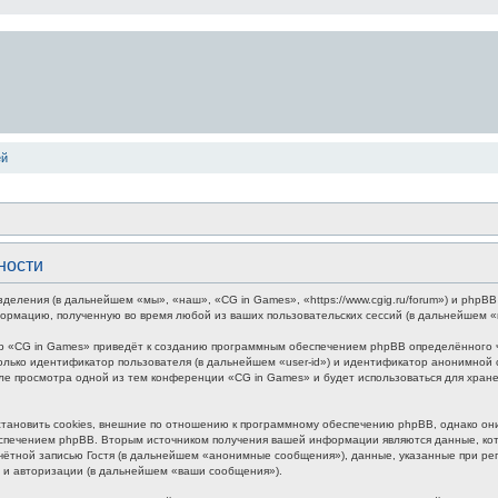
ей
ности
зделения (в дальнейшем «мы», «наш», «CG in Games», «https://www.cgig.ru/forum») и php
формацию, полученную во время любой из ваших пользовательских сессий (в дальнейшем 
р «CG in Games» приведёт к созданию программным обеспечением phpBB определённого чи
лько идентификатор пользователя (в дальнейшем «user-id») и идентификатор анонимной с
ле просмотра одной из тем конференции «CG in Games» и будет использоваться для хра
ановить cookies, внешние по отношению к программному обеспечению phpBB, однако они 
печением phpBB. Вторым источником получения вашей информации являются данные, кото
ётной записью Гостя (в дальнейшем «анонимные сообщения»), данные, указанные при ре
и и авторизации (в дальнейшем «ваши сообщения»).