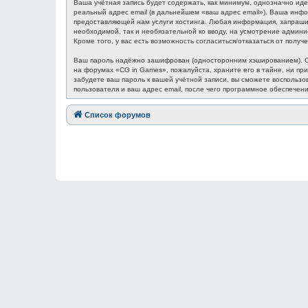
Ваша учётная запись будет содержать, как минимум, однозначно ид
реальный адрес email (в дальнейшем «ваш адрес email»). Ваша ин
предоставляющей нам услуги хостинга. Любая информация, запрашив
необходимой, так и необязательной ко вводу, на усмотрение админ
Кроме того, у вас есть возможность согласиться/отказаться от по
Ваш пароль надёжно зашифрован (односторонним хэшированием). Одн
на форумах «CG in Games», пожалуйста, храните его в тайне, ни при
забудете ваш пароль к вашей учётной записи, вы сможете восполь
пользователя и ваш адрес email, после чего программное обеспечен
Список форумов