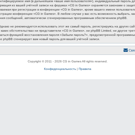
ентифицируемое имя (в дальнейшем «ваше имя пользователя»), индивидуальный пароль для
формация из вашей учётной записи на форумах «CG in Games» охраняется законами о защ
аемая при регистрации в конференции «CG in Games», кроме вашего имени пользователя, 
истрации конференции «CG in Games». В любом случае у вас есть возможность выбрать, к
лучения сообщений, автоматически сгенерированных программным обеспечением phpBB.
ако не рекомендуется использовать этот же самый пароль, регистрируясь на других сайт
 каких обстоятельствах ни представители «CG in Games», ни phpBB Limited, ни другое трет
зоваться функцией восстановления пароля «Забыли пароль?», предусмотренной программн
ие phpBB сгенерирует вам новый пароль для вашей учётной записи.
Свя
Copyright © 2011 - 2026 CG in Games All rights reserved.
Конфиденциальность
|
Правила