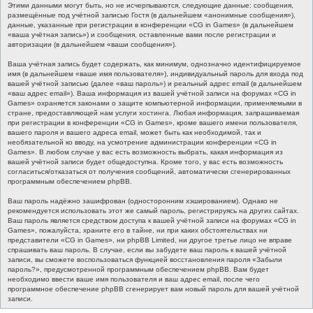
Этими данными могут быть, но не исчерпываются, следующие данные: сообщения,
размещённые под учётной записью Гостя (в дальнейшем «анонимные сообщения»),
данные, указанные при регистрации в конференции «CG in Games» (в дальнейшем
«ваша учётная запись») и сообщения, оставленные вами после регистрации и
авторизации (в дальнейшем «ваши сообщения»).
Ваша учётная запись будет содержать, как минимум, однозначно идентифицируемое
имя (в дальнейшем «ваше имя пользователя»), индивидуальный пароль для входа под
вашей учётной записью (далее «ваш пароль») и реальный адрес email (в дальнейшем
«ваш адрес email»). Ваша информация из вашей учётной записи на форумах «CG in
Games» охраняется законами о защите компьютерной информации, применяемыми в
стране, предоставляющей нам услуги хостинга. Любая информация, запрашиваемая
при регистрации в конференции «CG in Games», кроме вашего имени пользователя,
вашего пароля и вашего адреса email, может быть как необходимой, так и
необязательной ко вводу, на усмотрение администрации конференции «CG in
Games». В любом случае у вас есть возможность выбрать, какая информация из
вашей учётной записи будет общедоступна. Кроме того, у вас есть возможность
согласиться/отказаться от получения сообщений, автоматически сгенерированных
программным обеспечением phpBB.
Ваш пароль надёжно зашифрован (односторонним хэшированием). Однако не
рекомендуется использовать этот же самый пароль, регистрируясь на других сайтах.
Ваш пароль является средством доступа к вашей учётной записи на форумах «CG in
Games», пожалуйста, храните его в тайне, ни при каких обстоятельствах ни
представители «CG in Games», ни phpBB Limited, ни другое третье лицо не вправе
спрашивать ваш пароль. В случае, если вы забудете ваш пароль к вашей учётной
записи, вы сможете воспользоваться функцией восстановления пароля «Забыли
пароль?», предусмотренной программным обеспечением phpBB. Вам будет
необходимо ввести ваше имя пользователя и ваш адрес email, после чего
программное обеспечение phpBB сгенерирует вам новый пароль для вашей учётной
записи.