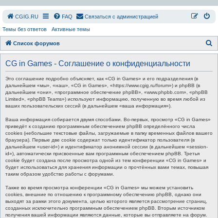
СGIG.RU
FAQ
Связаться с администрацией
Темы без ответов
Активные темы
П
Список форумов
о
CG in Games - Соглашение о конфиденциальности
и
с
Это соглашение подробно объясняет, как «CG in Games» и его подразделения (в
дальнейшем «мы», «наш», «CG in Games», «https://www.cgig.ru/forum») и phpBB (в
к
дальнейшем «они», «программное обеспечение phpBB», «www.phpbb.com», «phpBB
Limited», «phpBB Teams») используют информацию, полученную во время любой из
ваших пользовательских сессий (в дальнейшем «ваша информация»).
Ваша информация собирается двумя способами. Во-первых, просмотр «CG in Games»
приведёт к созданию программным обеспечением phpBB определённого числа
cookies (небольшие текстовые файлы, загружаемые в папку временных файлов вашего
браузера). Первые две cookie содержат только идентификатор пользователя (в
дальнейшем «user-id») и идентификатор анонимной сессии (в дальнейшем «session-
id»), автоматически присвоенные вам программным обеспечением phpBB. Третья
cookie будет создана после просмотра одной из тем конференции «CG in Games» и
будет использоваться для хранения информации о прочтённых вами темах, повышая
таким образом удобство работы с форумами.
Также во время просмотра конференции «CG in Games» мы можем установить
cookies, внешние по отношению к программному обеспечению phpBB, однако они
выходят за рамки этого документа, целью которого является рассмотрение страниц,
созданных исключительно программным обеспечением phpBB. Вторым источником
получения вашей информации являются данные, которые вы отправляете на форум.