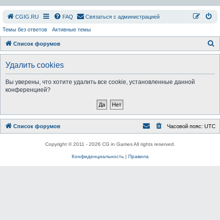
СGIG.RU
FAQ
Связаться с администрацией
Темы без ответов
Активные темы
П
Список форумов
о
Удалить cookies
и
с
Вы уверены, что хотите удалить все cookie, установленные данной
конференцией?
к
Список форумов
Часовой пояс:
UTC
Copyright © 2011 - 2026 CG in Games All rights reserved.
Конфиденциальность
|
Правила