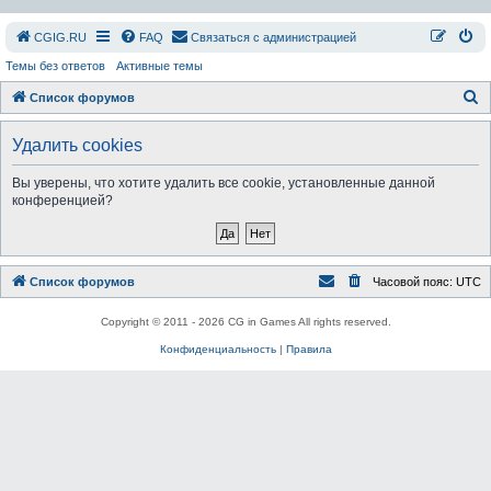
СGIG.RU
FAQ
Связаться с администрацией
Темы без ответов
Активные темы
П
Список форумов
о
Удалить cookies
и
с
Вы уверены, что хотите удалить все cookie, установленные данной
конференцией?
к
Список форумов
Часовой пояс:
UTC
Copyright © 2011 - 2026 CG in Games All rights reserved.
Конфиденциальность
|
Правила