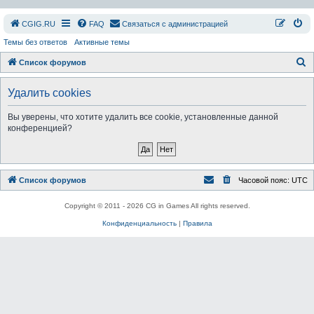
СGIG.RU
FAQ
Связаться с администрацией
Темы без ответов
Активные темы
П
Список форумов
о
Удалить cookies
и
с
Вы уверены, что хотите удалить все cookie, установленные данной
конференцией?
к
Список форумов
Часовой пояс:
UTC
Copyright © 2011 - 2026 CG in Games All rights reserved.
Конфиденциальность
|
Правила