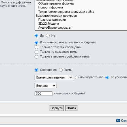
. Поиск в подфорумах
ующую опцию ниже.
Да
Нет
В названиях тем и текстах сообщений
Только в текстах сообщений
Только по названию темы
Только в первом сообщении темы
Сообщения
Темы
по возрастанию
по убыван
символов сообщений
Свя