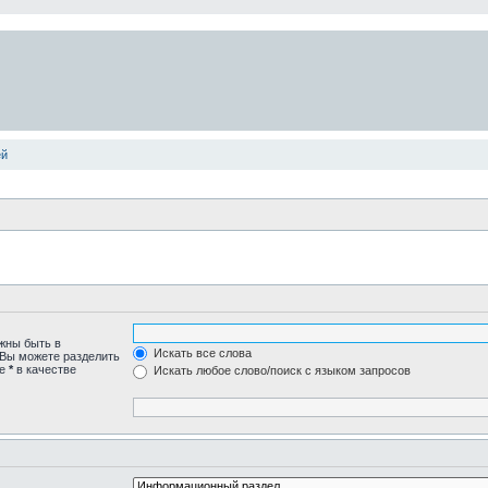
ей
лжны быть в
Искать все слова
 Вы можете разделить
те
*
в качестве
Искать любое слово/поиск с языком запросов