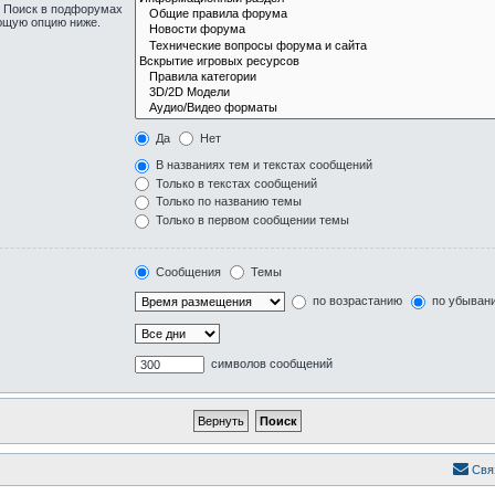
. Поиск в подфорумах
ующую опцию ниже.
Да
Нет
В названиях тем и текстах сообщений
Только в текстах сообщений
Только по названию темы
Только в первом сообщении темы
Сообщения
Темы
по возрастанию
по убыван
символов сообщений
Свя