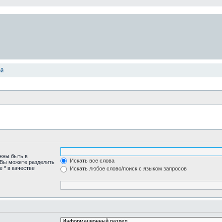
ей
лжны быть в
Искать все слова
 Вы можете разделить
те
*
в качестве
Искать любое слово/поиск с языком запросов