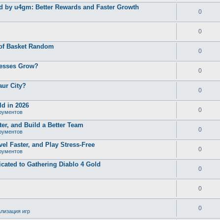
d by u4gm: Better Rewards and Faster Growth
0
0
 of Basket Random
0
nesses Grow?
0
aur City?
0
d in 2026
0
рументов
er, and Build a Better Team
0
рументов
el Faster, and Play Stress-Free
0
рументов
ated to Gathering Diablo 4 Gold
0
0
0
лизация игр