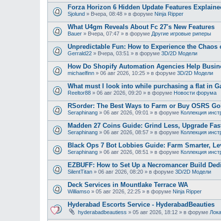
Forza Horizon 6 Hidden Update Features Explaine
Sjolund
»
Вчера, 08:48
» в форуме
Ninja Ripper
What U4gm Reveals About Fc 27's New Features
Bauer
»
Вчера, 07:47
» в форуме
Другие игровые риперы
Unpredictable Fun: How to Experience the Chaos
Gerrald22
»
Вчера, 03:51
» в форуме
3D/2D Модели
How Do Shopify Automation Agencies Help Busi
michaelfinn
»
06 авг 2026, 10:25
» в форуме
3D/2D Модели
What must I look into while purchasing a flat in G
Reeltor88
»
06 авг 2026, 09:20
» в форуме
Новости форума
RSorder: The Best Ways to Farm or Buy OSRS Gol
Seraphinang
»
06 авг 2026, 09:01
» в форуме
Коллекция инст
Madden 27 Coins Guide: Grind Less, Upgrade Fast
Seraphinang
»
06 авг 2026, 08:57
» в форуме
Коллекция инст
Black Ops 7 Bot Lobbies Guide: Farm Smarter, Lev
Seraphinang
»
06 авг 2026, 08:51
» в форуме
Коллекция инст
EZBUFF: How to Set Up a Necromancer Build Dedic
SilentTitan
»
06 авг 2026, 08:20
» в форуме
3D/2D Модели
Deck Services in Mountlake Terrace WA
Williamso
»
05 авг 2026, 22:25
» в форуме
Ninja Ripper
Hyderabad Escorts Service - HyderabadBeauties
hyderabadbeautiess
»
05 авг 2026, 18:12
» в форуме
Лока