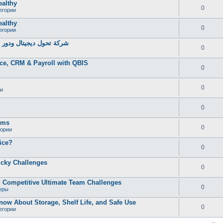
ealthy
0
егории
ealthy
0
егории
شركة تحول ديجيتال ودور خ
0
ce, CRM & Payroll with QBIS
0
0
и
0
oms
0
гории
ice?
0
icky Challenges
0
 Competitive Ultimate Team Challenges
0
еры
now About Storage, Shelf Life, and Safe Use
0
егории