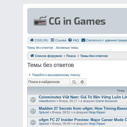
СGIG.RU
Ссылки
FAQ
Связаться с администраци
Темы без ответов
Активные темы
Список форумов
Поиск
Темы без ответов
Темы без ответов
Перейти к расширенному поиску
Поиск
Расширенный поиск
Темы
Coinminutes Việt Nam: Giá Trị Bền Vững Luôn 
miawilsonnn
»
Вчера, 09:17
» в форуме
Game Assassin
Madden 27 Secrets from u4gm: How Timing-Based
Sjolund
»
Вчера, 08:51
» в форуме
Ninja Ripper
u4gm FC 27 Insider Preview: Major Career Mode 
Sjolund
»
Вчера, 08:49
» в форуме
Ninja Ripper