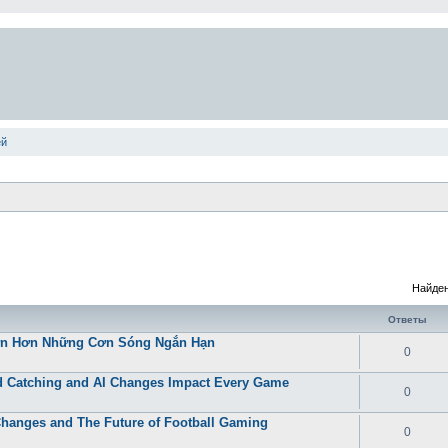
ей
Найден
Ответы
Lớn Hơn Những Cơn Sóng Ngắn Hạn
0
 Catching and AI Changes Impact Every Game
0
Changes and The Future of Football Gaming
0