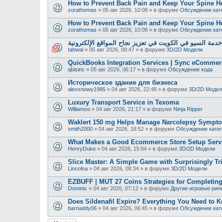
How to Prevent Back Pain and Keep Your Spine H
zorathomas
»
05 авг 2026, 10:08
» в форуме
Обсуждение кат
How to Prevent Back Pain and Keep Your Spine H
zorathomas
»
05 авг 2026, 10:08
» в форуме
Обсуждение кат
دمة السيو في الكويت في تعزيز نجاح المواقع الإلكترونية
tahwal
»
05 авг 2026, 08:47
» в форуме
3D/2D Модели
QuickBooks Integration Services | Sync eCommer
qbisinc
»
05 авг 2026, 06:17
» в форуме
Обсуждение кода
Историческое здание для бизнеса
alexsnowy1985
»
04 авг 2026, 22:48
» в форуме
3D/2D Модел
Luxury Transport Service in Texoma
Williamso
»
04 авг 2026, 21:17
» в форуме
Ninja Ripper
Waklert 150 mg Helps Manage Narcolepsy Sympt
smith2000
»
04 авг 2026, 18:52
» в форуме
Обсуждение кате
What Makes a Good Ecommerce Store Setup Serv
HenryDuke
»
04 авг 2026, 15:04
» в форуме
3D/2D Модели
Slice Master: A Simple Game with Surprisingly Tr
Lincolna
»
04 авг 2026, 08:34
» в форуме
3D/2D Модели
EZBUFF | MUT 27 Coins Strategies for Completing
Dominic
»
04 авг 2026, 07:12
» в форуме
Другие игровые рип
Does Sildenafil Expire? Everything You Need to K
barnaddy06
»
04 авг 2026, 06:45
» в форуме
Обсуждение кат