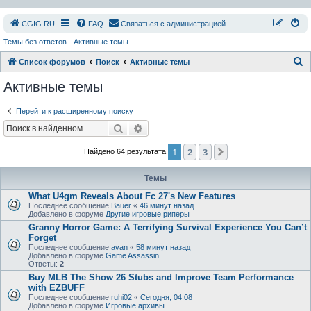
СGIG.RU
FAQ
Связаться с администрацией
Темы без ответов
Активные темы
П
Список форумов
Поиск
Активные темы
о
Активные темы
и
Перейти к расширенному поиску
с
Поиск
Расширенный поиск
к
1
2
3
След.
Найдено 64 результата
Темы
What U4gm Reveals About Fc 27's New Features
Последнее сообщение
Bauer
«
46 минут назад
Добавлено в форуме
Другие игровые риперы
Granny Horror Game: A Terrifying Survival Experience You Can’t
Forget
Последнее сообщение
avan
«
58 минут назад
Добавлено в форуме
Game Assassin
Ответы:
2
Buy MLB The Show 26 Stubs and Improve Team Performance
with EZBUFF
Последнее сообщение
ruhi02
«
Сегодня, 04:08
Добавлено в форуме
Игровые архивы