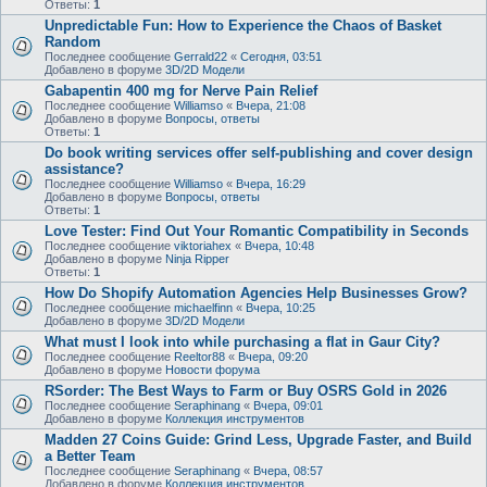
Ответы:
1
Unpredictable Fun: How to Experience the Chaos of Basket
Random
Последнее сообщение
Gerrald22
«
Сегодня, 03:51
Добавлено в форуме
3D/2D Модели
Gabapentin 400 mg for Nerve Pain Relief
Последнее сообщение
Williamso
«
Вчера, 21:08
Добавлено в форуме
Вопросы, ответы
Ответы:
1
Do book writing services offer self-publishing and cover design
assistance?
Последнее сообщение
Williamso
«
Вчера, 16:29
Добавлено в форуме
Вопросы, ответы
Ответы:
1
Love Tester: Find Out Your Romantic Compatibility in Seconds
Последнее сообщение
viktoriahex
«
Вчера, 10:48
Добавлено в форуме
Ninja Ripper
Ответы:
1
How Do Shopify Automation Agencies Help Businesses Grow?
Последнее сообщение
michaelfinn
«
Вчера, 10:25
Добавлено в форуме
3D/2D Модели
What must I look into while purchasing a flat in Gaur City?
Последнее сообщение
Reeltor88
«
Вчера, 09:20
Добавлено в форуме
Новости форума
RSorder: The Best Ways to Farm or Buy OSRS Gold in 2026
Последнее сообщение
Seraphinang
«
Вчера, 09:01
Добавлено в форуме
Коллекция инструментов
Madden 27 Coins Guide: Grind Less, Upgrade Faster, and Build
a Better Team
Последнее сообщение
Seraphinang
«
Вчера, 08:57
Добавлено в форуме
Коллекция инструментов