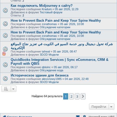
Ответы:
2
Как подключить Midjourney к сайту?
Последнее сообщение
Kradum
«
05 авг 2026, 11:29
Добавлено в форуме
Тестовый форум
Ответы:
2
How to Prevent Back Pain and Keep Your Spine Healthy
Последнее сообщение
zorathomas
«
05 авг 2026, 10:08
Добавлено в форуме
Обсуждение категории
How to Prevent Back Pain and Keep Your Spine Healthy
Последнее сообщение
zorathomas
«
05 авг 2026, 10:08
Добавлено в форуме
Обсуждение категории
شركة تحول ديجيتال ودور خدمة السيو في الكويت في تعزيز نجاح المواقع
الإلكترونية
Последнее сообщение
tahwal
«
05 авг 2026, 08:47
Добавлено в форуме
3D/2D Модели
QuickBooks Integration Services | Sync eCommerce, CRM &
Payroll with QBIS
Последнее сообщение
qbisinc
«
05 авг 2026, 06:17
Добавлено в форуме
Обсуждение кода
Историческое здание для бизнеса
Последнее сообщение
alexsnowy1985
«
04 авг 2026, 22:48
Добавлено в форуме
3D/2D Модели
1
2
3
След.
Найдено 64 результата
Перейти
Список форумов
Часовой пояс:
UTC