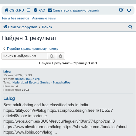
СGIG.RU
FAQ
Связаться с администрацией
Темы без ответов
Активные темы
П
Список форумов
Поиск
о
Найден 1 результат
и
Перейти к расширенному поиску
с
Поиск
Расширенный поиск
к
Найден 1 результат • Страница
1
из
1
lalcg
15 май 2026, 09:33
Форум:
Локализация игр
Тема:
Hyderabad Escorts Service - NatashaRoy
Ответы:
4
Просмотры:
3392
Lalcg
Best adult dating and free classified ads in India.
https://tiltify.com/@lalcg http://scorpitou.design.free.fr/TES2/?
article68/note-importante
https://webs.ucm.es/BUCM/revcul/leguein/48/art774.php?zm=3
https://www.aleviforum.com/lalcg https://show4me.com/fan/lalcg/about
https://www.liobio.com/lalcg ...