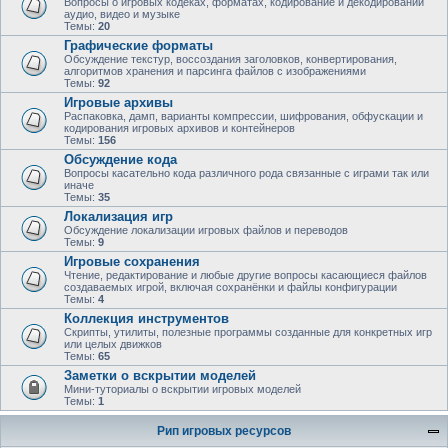
Вопросы о игровых кодеках, форматах, кодирование и декодировании
аудио, видео и музыке
Темы:
20
Графические форматы
Обсуждение текстур, воссоздания заголовков, конвертирования,
алгоритмов хранения и парсинга файлов с изображениями
Темы:
92
Игровые архивы
Распаковка, дамп, варианты компрессии, шифрования, обфускации и
кодирования игровых архивов и контейнеров
Темы:
156
Обсуждение кода
Вопросы касательно кода различного рода связанные с играми так или
иначе
Темы:
35
Локализация игр
Обсуждение локализации игровых файлов и переводов
Темы:
9
Игровые сохранения
Чтение, редактирование и любые другие вопросы касающиеся файлов
создаваемых игрой, включая сохранёнки и файлы конфигурации
Темы:
4
Коллекция инструментов
Скрипты, утилиты, полезные программы созданные для конкретных игр
или целых движков
Темы:
65
Заметки о вскрытии моделей
Мини-туториалы о вскрытии игровых моделей
Темы:
1
Рип игровых ресурсов