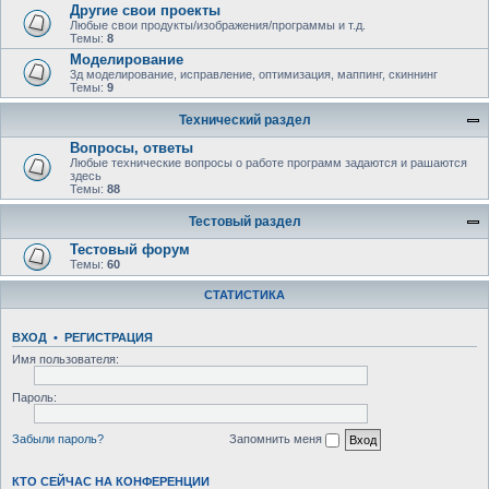
Другие свои проекты
Любые свои продукты/изображения/программы и т.д.
Темы:
8
Моделирование
3д моделирование, исправление, оптимизация, маппинг, скиннинг
Темы:
9
Технический раздел
Вопросы, ответы
Любыe технические вопросы о работе программ задаются и рашаются
здесь
Темы:
88
Тестовый раздел
Тестовый форум
Темы:
60
СТАТИСТИКА
ВХОД
•
РЕГИСТРАЦИЯ
Имя пользователя:
Пароль:
Забыли пароль?
Запомнить меня
КТО СЕЙЧАС НА КОНФЕРЕНЦИИ