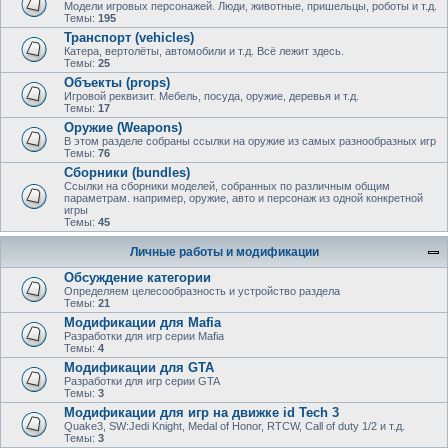
Модели игровых персонажей. Люди, животные, пришельцы, роботы и т.д.
Темы:
195
Транспорт (vehicles)
Катера, вертолёты, автомобили и т.д. Всё лежит здесь.
Темы:
25
Объекты (props)
Игровой реквизит. Мебель, посуда, оружие, деревья и т.д.
Темы:
17
Оружие (Weapons)
В этом разделе собраны ссылки на оружие из самых разнообразных игр
Темы:
76
Сборники (bundles)
Ссылки на сборники моделей, собранных по различным общим
параметрам. например, оружие, авто и персонаж из одной конкретной
игры
Темы:
45
Личные работы и модификации
Обсуждение категории
Определяем целесообразность и устройство раздела
Темы:
21
Модификации для Mafia
Разработки для игр серии Mafia
Темы:
4
Модификации для GTA
Разработки для игр серии GTA
Темы:
3
Модификации для игр на движке id Tech 3
Quake3, SW:Jedi Knight, Medal of Honor, RTCW, Call of duty 1/2 и т.д.
Темы:
3