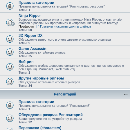
Правила категории
Правила пользования категорией "Рип игровых ресурсов"
Темы:
1
Ninja Ripper
Вопросы касающиеся рипа игр при помощи Ninja Ripper, открытии .rip
файлов в различных программах и исправлении рипнутых текстур
Подфорум:
Плагины и скрипты для rip файлов
Темы:
50
3D Ripper DX
Обсуждение известного и очень древнего украниского рипера
Темы:
9
Game Assassin
Обсуждение китайского рипера
Темы:
35
Веб-рип
Обсуждение любых фопросов связанных с дампом, рипом ресурсов с
веб-страниц. Marmoset, Sketchfab итд
Темы:
1
Другие игровые риперы
Обсуждение остальных игровых риперов
Темы:
34
Репозитарий
Правила категории
Правила пользования категорией "Репозитарий"
Темы:
1
Обсуждение раздела Репозитарий
Ваши предложения по устройству раздела
Темы:
22
Персонажи (characters)