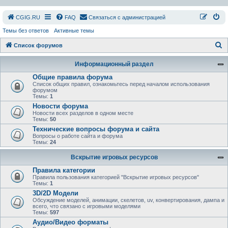
СGIG.RU
FAQ
Связаться с администрацией
Темы без ответов
Активные темы
П
Список форумов
о
Информационный раздел
и
Общие правила форума
с
Список общих правил, ознакомьтесь перед началом использования
форумом
к
Темы:
1
Новости форума
Новости всех разделов в одном месте
Темы:
50
Технические вопросы форума и сайта
Вопросы о работе сайта и форума
Темы:
24
Вскрытие игровых ресурсов
Правила категории
Правила пользования категорией "Вскрытие игровых ресурсов"
Темы:
1
3D/2D Модели
Обсуждение моделей, анимации, скелетов, uv, конвертирования, дампа и
всего, что связано с игровыми моделями
Темы:
597
Аудио/Видео форматы