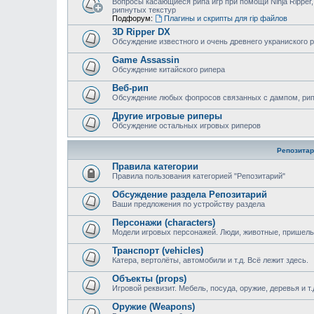
Вопросы касающиеся рипа игр при помощи Ninja Ripper,
рипнутых текстур
Подфорум:
Плагины и скрипты для rip файлов
3D Ripper DX
Обсуждение известного и очень древнего украниского 
Game Assassin
Обсуждение китайского рипера
Веб-рип
Обсуждение любых фопросов связанных с дампом, рипом
Другие игровые риперы
Обсуждение остальных игровых риперов
Репозитар
Правила категории
Правила пользования категорией "Репозитарий"
Обсуждение раздела Репозитарий
Ваши предложения по устройству раздела
Персонажи (characters)
Модели игровых персонажей. Люди, животные, пришельц
Транспорт (vehicles)
Катера, вертолёты, автомобили и т.д. Всё лежит здесь.
Объекты (props)
Игровой реквизит. Мебель, посуда, оружие, деревья и т.
Оружие (Weapons)