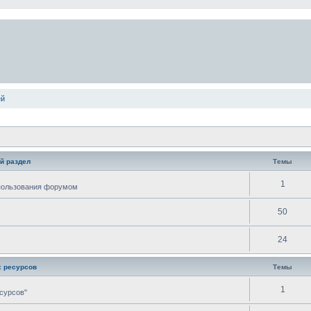
ей
й раздел
Темы
1
спользования форумом
50
24
 ресурсов
Темы
1
сурсов"