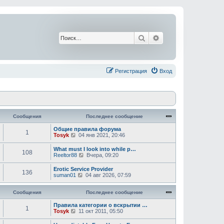
Поиск
Расширенный поис
Регистрация
Вход
Сообщения
Последнее сообщение
Общие правила форума
1
П
Tosyk
04 янв 2021, 20:46
е
р
What must I look into while p…
108
е
П
Reeltor88
Вчера, 09:20
й
е
т
р
Erotic Service Provider
и
136
е
П
suman01
04 авг 2026, 07:59
к
й
е
п
т
р
о
и
Сообщения
е
Последнее сообщение
с
к
й
л
п
т
Правила категории о вскрытии …
е
1
о
П
и
Tosyk
11 окт 2011, 05:50
д
с
е
к
н
л
р
п