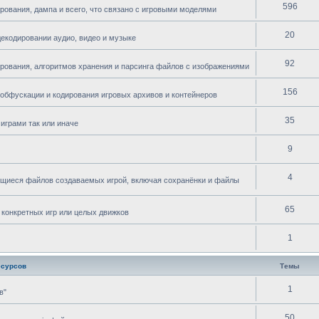
596
рования, дампа и всего, что связано с игровыми моделями
20
декодировании аудио, видео и музыке
92
ирования, алгоритмов хранения и парсинга файлов с изображениями
156
 обфускации и кодирования игровых архивов и контейнеров
35
играми так или иначе
9
4
ющиеся файлов создаваемых игрой, включая сохранёнки и файлы
65
 конкретных игр или целых движков
1
есурсов
Темы
1
в"
50