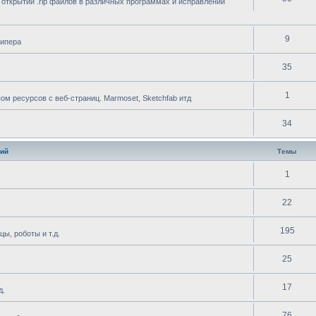
 открытии .rip файлов в различных программах и исправлении
9
рипера
35
1
 ресурсов с веб-страниц. Marmoset, Sketchfab итд
34
ий
Темы
1
22
195
ы, роботы и т.д.
25
17
д.
76