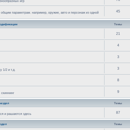
знообразных игр
45
 общим параметрам. например, оружие, авто и персонаж из одной
одификации
Темы
21
4
3
3
 1/2 и т.д.
8
9
 скиннинг
раздел
Темы
87
ся и рашаются здесь
здел
Темы