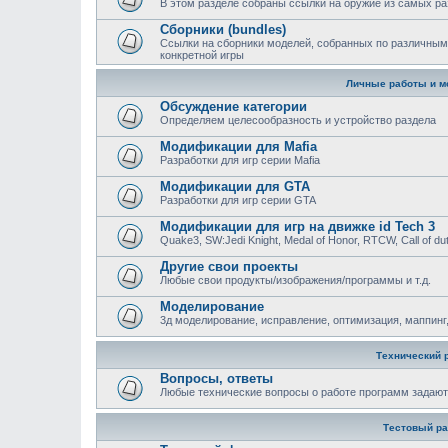
В этом разделе собраны ссылки на оружие из самых ра
Сборники (bundles)
Ссылки на сборники моделей, собранных по различным
конкретной игры
Личные работы и м
Обсуждение категории
Определяем целесообразность и устройство раздела
Модификации для Mafia
Разработки для игр серии Mafia
Модификации для GTA
Разработки для игр серии GTA
Модификации для игр на движке id Tech 3
Quake3, SW:Jedi Knight, Medal of Honor, RTCW, Call of duty
Другие свои проекты
Любые свои продукты/изображения/программы и т.д.
Моделирование
3д моделирование, исправление, оптимизация, маппинг,
Технический 
Вопросы, ответы
Любыe технические вопросы о работе программ задают
Тестовый ра