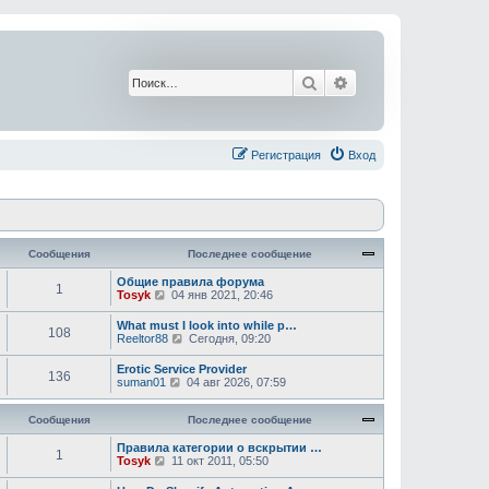
Поиск
Расширенный поис
Регистрация
Вход
Сообщения
Последнее сообщение
Общие правила форума
1
П
Tosyk
04 янв 2021, 20:46
е
р
What must I look into while p…
108
е
П
Reeltor88
Сегодня, 09:20
й
е
т
р
Erotic Service Provider
и
136
е
П
suman01
04 авг 2026, 07:59
к
й
е
п
т
р
о
и
Сообщения
е
Последнее сообщение
с
к
й
л
п
т
Правила категории о вскрытии …
е
1
о
П
и
Tosyk
11 окт 2011, 05:50
д
с
е
к
н
л
р
п