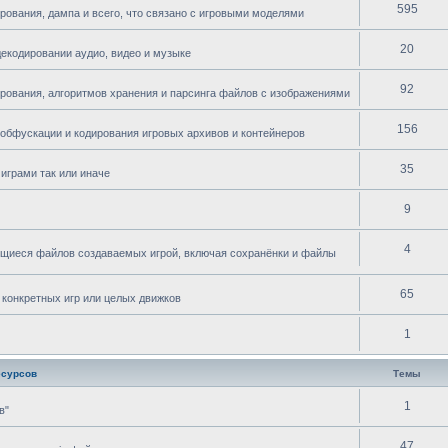
595
рования, дампа и всего, что связано с игровыми моделями
20
декодировании аудио, видео и музыке
92
ирования, алгоритмов хранения и парсинга файлов с изображениями
156
 обфускации и кодирования игровых архивов и контейнеров
35
играми так или иначе
9
4
ющиеся файлов создаваемых игрой, включая сохранёнки и файлы
65
 конкретных игр или целых движков
1
есурсов
Темы
1
в"
47