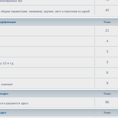
знообразных игр
45
 общим параметрам. например, оружие, авто и персонаж из одной
одификации
Темы
21
4
3
3
 1/2 и т.д.
8
9
 скиннинг
раздел
Темы
86
ся и рашаются здесь
здел
Темы