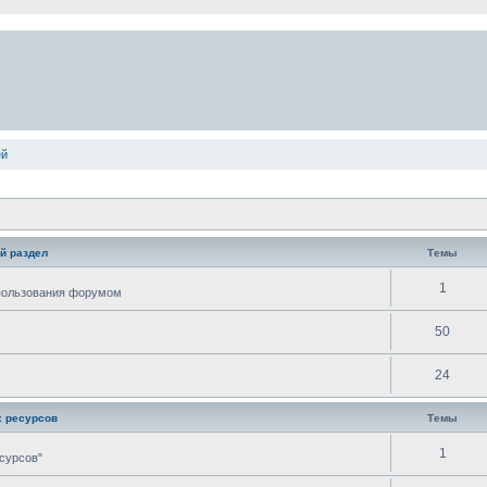
ей
й раздел
Темы
1
спользования форумом
50
24
 ресурсов
Темы
1
сурсов"