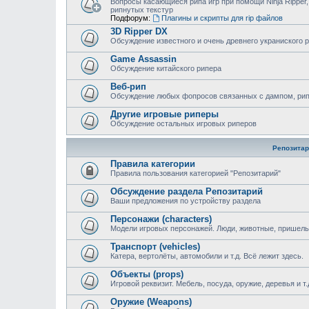
Вопросы касающиеся рипа игр при помощи Ninja Ripper,
рипнутых текстур
Подфорум:
Плагины и скрипты для rip файлов
3D Ripper DX
Обсуждение известного и очень древнего украниского 
Game Assassin
Обсуждение китайского рипера
Веб-рип
Обсуждение любых фопросов связанных с дампом, рипом
Другие игровые риперы
Обсуждение остальных игровых риперов
Репозитар
Правила категории
Правила пользования категорией "Репозитарий"
Обсуждение раздела Репозитарий
Ваши предложения по устройству раздела
Персонажи (characters)
Модели игровых персонажей. Люди, животные, пришельц
Транспорт (vehicles)
Катера, вертолёты, автомобили и т.д. Всё лежит здесь.
Объекты (props)
Игровой реквизит. Мебель, посуда, оружие, деревья и т.
Оружие (Weapons)