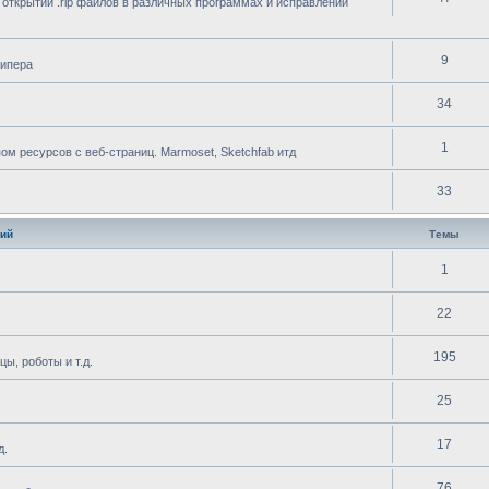
 открытии .rip файлов в различных программах и исправлении
9
рипера
34
1
 ресурсов с веб-страниц. Marmoset, Sketchfab итд
33
ий
Темы
1
22
195
ы, роботы и т.д.
25
17
д.
76