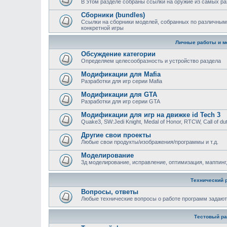
В этом разделе собраны ссылки на оружие из самых ра
Сборники (bundles)
Ссылки на сборники моделей, собранных по различным
конкретной игры
Личные работы и м
Обсуждение категории
Определяем целесообразность и устройство раздела
Модификации для Mafia
Разработки для игр серии Mafia
Модификации для GTA
Разработки для игр серии GTA
Модификации для игр на движке id Tech 3
Quake3, SW:Jedi Knight, Medal of Honor, RTCW, Call of duty
Другие свои проекты
Любые свои продукты/изображения/программы и т.д.
Моделирование
3д моделирование, исправление, оптимизация, маппинг,
Технический 
Вопросы, ответы
Любыe технические вопросы о работе программ задают
Тестовый ра