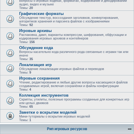
Вопросы о игровых кодеках, форматах, кодирование и декодировании
аудио, видео и музыке
Темы:
20
Графические форматы
Обсуждение текстур, воссоздания заголовков, конвертирования,
алгоритмов хранения и парсинга файлов с изображениями
Темы:
92
Игровые архивы
Распаковка, дамп, варианты компрессии, шифрования, обфускации и
кодирования игровых архивов и контейнеров
Темы:
156
Обсуждение кода
Вопросы касательно кода различного рода связанные с играми так или
иначе
Темы:
35
Локализация игр
Обсуждение локализации игровых файлов и переводов
Темы:
9
Игровые сохранения
Чтение, редактирование и любые другие вопросы касающиеся файлов
создаваемых игрой, включая сохранёнки и файлы конфигурации
Темы:
4
Коллекция инструментов
Скрипты, утилиты, полезные программы созданные для конкретных игр
или целых движков
Темы:
65
Заметки о вскрытии моделей
Мини-туториалы о вскрытии игровых моделей
Темы:
1
Рип игровых ресурсов