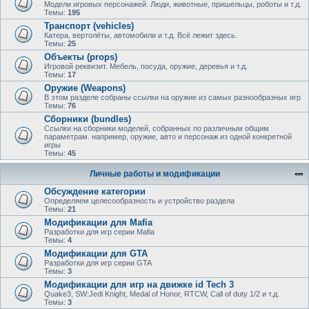
Модели игровых персонажей. Люди, животные, пришельцы, роботы и т.д.
Темы:
195
Транспорт (vehicles)
Катера, вертолёты, автомобили и т.д. Всё лежит здесь.
Темы:
25
Объекты (props)
Игровой реквизит. Мебель, посуда, оружие, деревья и т.д.
Темы:
17
Оружие (Weapons)
В этом разделе собраны ссылки на оружие из самых разнообразных игр
Темы:
76
Сборники (bundles)
Ссылки на сборники моделей, собранных по различным общим
параметрам. например, оружие, авто и персонаж из одной конкретной
игры
Темы:
45
Личные работы и модификации
Обсуждение категории
Определяем целесообразность и устройство раздела
Темы:
21
Модификации для Mafia
Разработки для игр серии Mafia
Темы:
4
Модификации для GTA
Разработки для игр серии GTA
Темы:
3
Модификации для игр на движке id Tech 3
Quake3, SW:Jedi Knight, Medal of Honor, RTCW, Call of duty 1/2 и т.д.
Темы:
3