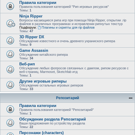
Правила категории
Правила пользования категорией "Рип игровых ресурсов"
Темы:
1
Ninja Ripper
Вопросы касающиеся рипа игр при помощи Ninja Ripper, открытии .rip
файлов в различных программах и исправлении рипнутых текстур
Подфорум:
Плагины и скрипты для rip файлов
Темы:
47
3D Ripper DX
Обсуждение известного и очень древнего украниского рипера
Темы:
9
Game Assassin
Обсуждение китайского рипера
Темы:
34
Веб-рип
Обсуждение любых фопросов связанных с дампом, рипом ресурсов с
веб-страниц. Marmoset, Sketchfab итд
Темы:
1
Другие игровые риперы
Обсуждение остальных игровых риперов
Темы:
33
Репозитарий
Правила категории
Правила пользования категорией "Репозитарий"
Темы:
1
Обсуждение раздела Репозитарий
Ваши предложения по устройству раздела
Темы:
22
Персонажи (characters)