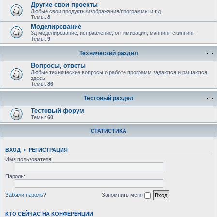
Другие свои проекты
Любые свои продукты/изображения/программы и т.д.
Темы:
8
Моделирование
3д моделирование, исправление, оптимизация, маппинг, скиннинг
Темы:
9
Технический раздел
Вопросы, ответы
Любыe технические вопросы о работе программ задаются и рашаются
здесь
Темы:
86
Тестовый раздел
Тестовый форум
Темы:
60
СТАТИСТИКА
ВХОД
•
РЕГИСТРАЦИЯ
Имя пользователя:
Пароль:
Забыли пароль?
Запомнить меня
КТО СЕЙЧАС НА КОНФЕРЕНЦИИ