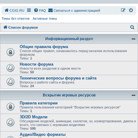
СGIG.RU
FAQ
Связаться с администрацией
Темы без ответов
Активные темы
П
Список форумов
о
Информационный раздел
и
Общие правила форума
с
Список общих правил, ознакомьтесь перед началом использования
форумом
к
Темы:
1
Новости форума
Новости всех разделов в одном месте
Темы:
50
Технические вопросы форума и сайта
Вопросы о работе сайта и форума
Темы:
24
Вскрытие игровых ресурсов
Правила категории
Правила пользования категорией "Вскрытие игровых ресурсов"
Темы:
1
3D/2D Модели
Обсуждение моделей, анимации, скелетов, uv, конвертирования, дампа и
всего, что связано с игровыми моделями
Темы:
595
Аудио/Видео форматы