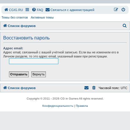
СGIG.RU
FAQ
Связаться с администрацией
Темы без ответов
Активные темы
П
Список форумов
о
Восстановить пароль
и
с
Адрес email:
Адрес email, связанный с вашей учётной записью. Если вы не изменили его в
к
Личном разделе, то это адрес email, указанный вами при регистрации.
Список форумов
Часовой пояс:
UTC
Copyright © 2011 - 2026 CG in Games All rights reserved.
Конфиденциальность
|
Правила