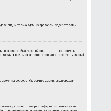
будете видны только администраторам, модераторам и
личных настройках часовой пояс на тот, в котором вы
ьзователи. Если вы не зарегистрированы, то сейчас удачный
но время на сервере. Уведомите администратора для
е узнать у администратора конференции, может ли он
к. Дополнительную информацию вы можете получить на