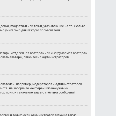
очки, квадратики или точки, указывающие на то, сколько
чно уникально для каждого пользователя.
ватар», «Удалённая аватара» или «Загружаемая аватара».
ьзовать аватары, свяжитесь с администратором
ователей: например, модераторов и администраторов.
луйста, не засоряйте конференцию ненужными
тор понизят значение вашего счётчика сообщений.
орму, и только если администратор включил такую