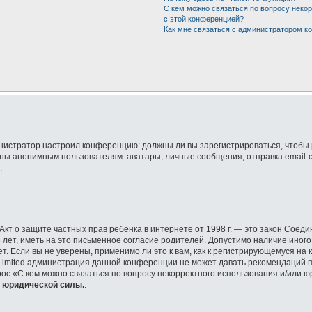
С кем можно связаться по вопросу неко
с этой конференцией?
Как мне связаться с администратором 
дминистратор настроил конференцию: должны ли вы зарегистрироваться, чтобы
ы анонимным пользователям: аватары, личные сообщения, отправка email-сооб
.
 или Акт о защите частных прав ребёнка в интернете от 1998 г. — это закон Со
ет, иметь на это письменное согласие родителей. Допустимо наличие иного
 Если вы не уверены, применимо ли это к вам, как к регистрирующемуся на 
 Limited администрация данной конференции не может давать рекомендаций 
рос «С кем можно связаться по вопросу некорректного использования и/или ю
т юридической силы.
.