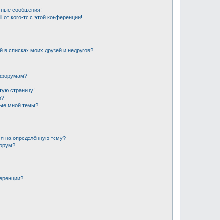
чные сообщения!
 от кого-то с этой конференции!
й в списках моих друзей и недругов?
и форумам?
стую страницу!
и?
ные мной темы?
ся на определённую тему?
форум?
ференции?