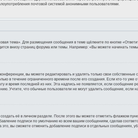
ь злоупотребления почтовой системой анонимными пользователями.
овая тема». Для размещения сообщения в теме щёлкните по кнопке «Ответит
ится внизу страниц форума или темы. Например: «Вы можете начинать темы»
конференции, вы можете редактировать и удалять только свои собственные 
лько в течение ограниченного времени после его создания. Если кто-то уже 
дату и время последней из них. Эта надпись не появляется, если сообщение 
ию. Учтите, что обычные пользователи не могут удалить сообщение, если на 
создать её в личном разделе. После этого вы можете отметить флажком пун
обавление подписи по умолчанию ко всем вашим сообщениям, сделав соотве
а это, вы сможете отменить добавление подписи в отдельных сообщениях, у