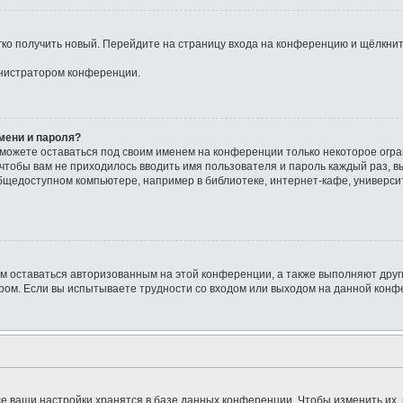
егко получить новый. Перейдите на страницу входа на конференцию и щёлкни
инистратором конференции.
мени и пароля?
сможете оставаться под своим именем на конференции только некоторое огра
о чтобы вам не приходилось вводить имя пользователя и пароль каждый раз, 
щедоступном компьютере, например в библиотеке, интернет-кафе, университе
ам оставаться авторизованным на этой конференции, а также выполняют друг
ом. Если вы испытываете трудности со входом или выходом на данной конфе
е ваши настройки хранятся в базе данных конференции. Чтобы изменить их,