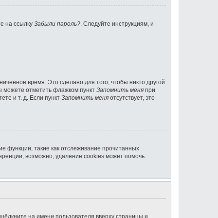
те на ссылку
Забыли пароль?
. Следуйте инструкциям, и
ниченное время. Это сделано для того, чтобы никто другой
вы можете отметить флажком пункт
Запомнить меня
при
те и т. д. Если пункт
Запомнить меня
отсутствует, это
ие функции, такие как отслеживание прочитанных
ренции, возможно, удаление cookies может помочь.
 щёлкните на имени пользователя вверху страницы и