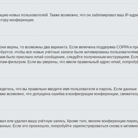
ию новых пользователей. Также возможно, что он заблокировал ваш IP-адре
атору конференции.
они верны, то возможны два варианта. Если включена поддержка COPPA и при 
буется, чтобы все новые учётные записи были активированы пользователями
ам было прислано email-сообщение, следуйте полученным инструкциям. Если
пам-фильтром. Если вы уверены, что ввели правильный адрес email, попробу
едитесь, что вы правильно вводите имя пользователя и пароль. Если данные
Также возможно, что допущена ошибка в конфигурации конференции, свяжитес
вал или удалил вашу учётную запись. Кроме того, многие конференции пери
ных. Если это произошло, попробуйте зарегистрироваться снова и активнее 