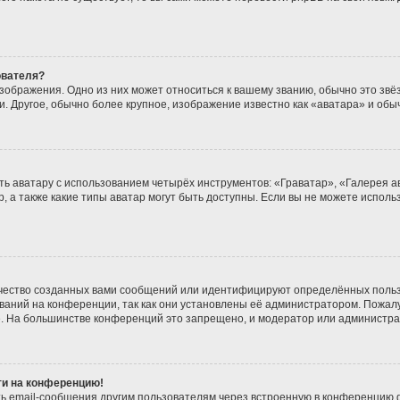
ователя?
зображения. Одно из них может относиться к вашему званию, обычно это звёзд
. Другое, обычно более крупное, изображение известно как «аватара» и обы
ь аватару с использованием четырёх инструментов: «Граватар», «Галерея а
, а также какие типы аватар могут быть доступны. Если вы не можете испол
чество созданных вами сообщений или идентифицируют определённых польз
аний на конференции, так как они установлены её администратором. Пожа
е. На большинстве конференций это запрещено, и модератор или администра
йти на конференцию!
ь email-сообщения другим пользователям через встроенную в конференцию ф