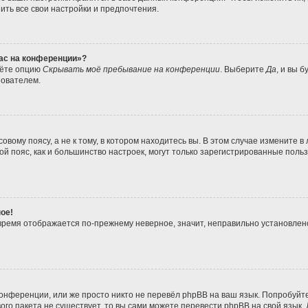
ить все свои настройки и предпочтения.
час на конференции»?
дёте опцию
Скрывать моё пребывание на конференции
. Выберите
Да
, и вы 
зователем.
вому поясу, а не к тому, в котором находитесь вы. В этом случае измените в 
совой пояс, как и большинство настроек, могут только зарегистрированные пол
ое!
о время отображается по-прежнему неверное, значит, неправильно установле
онференции, или же просто никто не перевёл phpBB на ваш язык. Попробуйт
ового пакета не существует, то вы сами можете перевести phpBB на свой язы