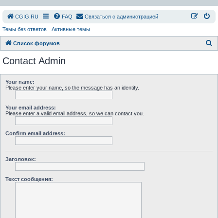
СGIG.RU
FAQ
Связаться с администрацией
Темы без ответов
Активные темы
П
Список форумов
о
Contact Admin
и
с
Your name:
Please enter your name, so the message has an identity.
к
Your email address:
Please enter a valid email address, so we can contact you.
Confirm email address:
Заголовок:
Текст сообщения: