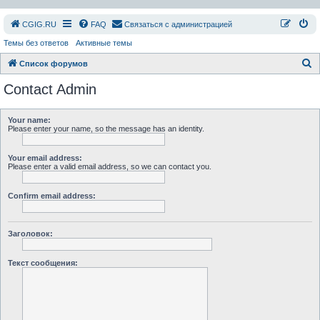
СGIG.RU
FAQ
Связаться с администрацией
Темы без ответов
Активные темы
П
Список форумов
о
Contact Admin
и
с
Your name:
Please enter your name, so the message has an identity.
к
Your email address:
Please enter a valid email address, so we can contact you.
Confirm email address:
Заголовок:
Текст сообщения: